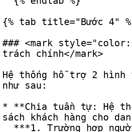
  {% endtab %}

{% tab title="Bước 4" %}
### <mark style="color:
trách chính</mark>

Hệ thống hỗ trợ 2 hình 
như sau:

* **Chia tuần tự: Hệ th
sách khách hàng cho dan
  ***1. Trường hợp người dùng muốn chia 1 nhóm 