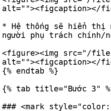
alt=""><figcaption></fi
* Hệ thống sẽ hiển thị 
người phụ trách chính/n
<figure><img src="/file
alt=""><figcaption></fi
{% endtab %}

{% tab title="Bước 3" %}
### <mark style="color: