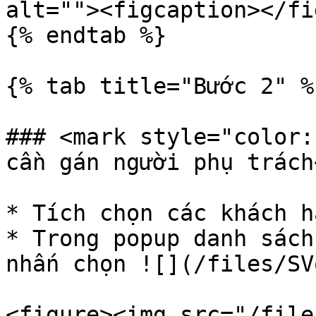
alt=""><figcaption></fi
{% endtab %}

{% tab title="Bước 2" %}
### <mark style="color:
cần gán người phụ trách
* Tích chọn các khách h
* Trong popup danh sách
nhấn chọn ![](/files/SV
<figure><img src="/file