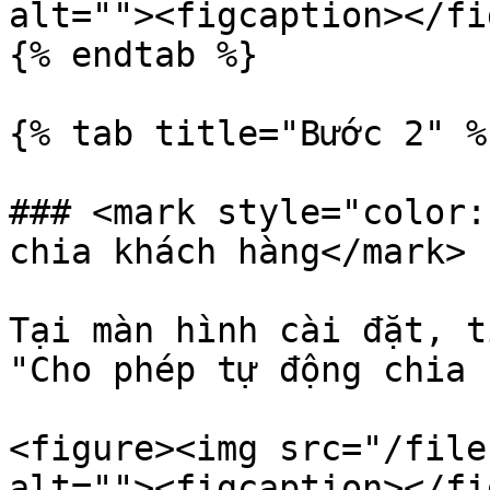
alt=""><figcaption></fi
{% endtab %}

{% tab title="Bước 2" %}
### <mark style="color:
chia khách hàng</mark>

Tại màn hình cài đặt, t
"Cho phép tự động chia 
<figure><img src="/file
alt=""><figcaption></fi