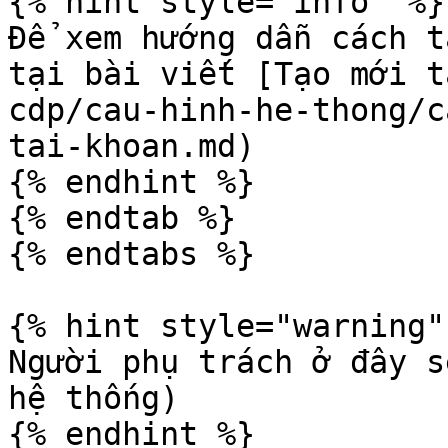
{% hint style="info" %}

Để xem hướng dẫn cách t
tại bài viết [Tạo mới t
cdp/cau-hinh-he-thong/c
tai-khoan.md)

{% endhint %}

{% endtab %}

{% endtabs %}

{% hint style="warning" 
Người phụ trách ở đây s
hệ thống)
