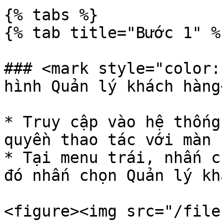
{% tabs %}

{% tab title="Bước 1" %}
### <mark style="color:
hình Quản lý khách hàng
* Truy cập vào hệ thống
quyền thao tác với màn 
* Tại menu trái, nhấn c
đó nhấn chọn Quản lý kh
<figure><img src="/file