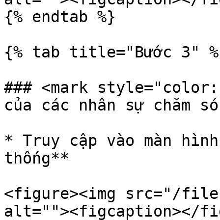
{% endtab %}

{% tab title="Bước 3" %}
### <mark style="color:
của các nhân sự chăm só
* Truy cập vào màn hình
thống**

<figure><img src="/file
alt=""><figcaption></fi