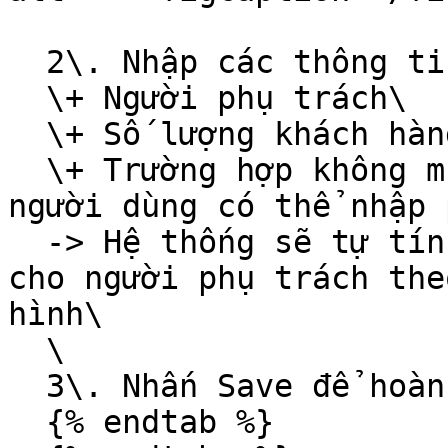
  2\. Nhập các thông tin:\

  \+ Người phụ trách\

  \+ Số lượng khách hàng sẽ phụ trách\

  \+ Trường hợp không muốn nhập số lượng cụ thể, 
người dùng có thể nhập 
  -> Hệ thống sẽ tự tính toán và chia khách hàng 
cho người phụ trách the
hình\

  \

  3\. Nhấn Save để hoàn thành thao tác

  {% endtab %}
