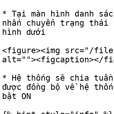
* Tại màn hình danh sác
nhấn chuyển trạng thái 
hình dưới

<figure><img src="/file
alt=""><figcaption></fi
* Hệ thống sẽ chia tuần
được đồng bộ về hệ thốn
bật ON
