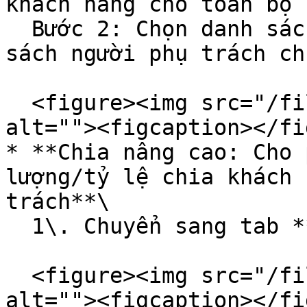
khách hàng cho toàn bộ 
  Bước 2: Chọn danh sách nhân viên ở ô "Chọn danh 
sách người phụ trách ch
  <figure><img src="/files/rOdleQ8l1cHLUxkmQjZu" 
alt=""><figcaption></fi
* **Chia nâng cao: Cho 
lượng/tỷ lệ chia khách 
trách**\

  1\. Chuyển sang tab **Chia nâng cao**

  <figure><img src="/files/HMtBJgwQGUjLYipHVhPp" 
alt=""><figcaption></fi