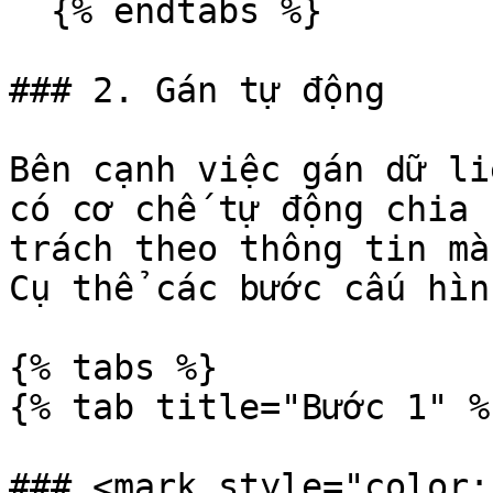
  {% endtabs %}

### 2. Gán tự động

Bên cạnh việc gán dữ li
có cơ chế tự động chia 
trách theo thông tin mà
Cụ thể các bước cấu hìn
{% tabs %}

{% tab title="Bước 1" %}
### <mark style="color: