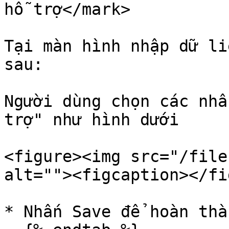
hỗ trợ</mark>

Tại màn hình nhập dữ li
sau:

Người dùng chọn các nhâ
trợ" như hình dưới

<figure><img src="/file
alt=""><figcaption></fi
* Nhấn Save để hoàn thà