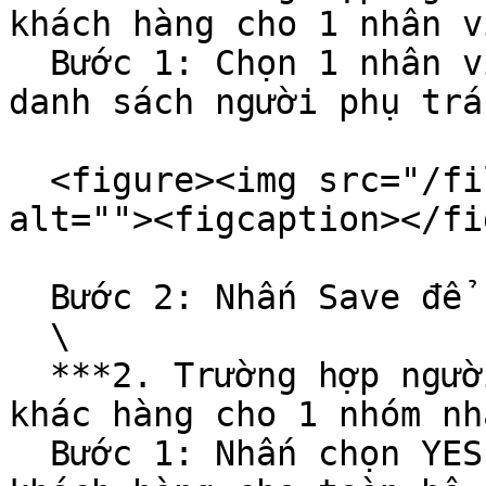
khách hàng cho 1 nhân v
  Bước 1: Chọn 1 nhân viên phụ trách trong ô "Chọn 
danh sách người phụ trá
  <figure><img src="/files/iB3Mjvv6Um0wXU6o6pbj" 
alt=""><figcaption></fi
  Bước 2: Nhấn Save để hoàn tất thao tác\

  \

  ***2. Trường hợp người dùng muốn chia 1 nhóm 
khác hàng cho 1 nhóm nh
  Bước 1: Nhấn chọn YES cho nút "Chia tuần tự 