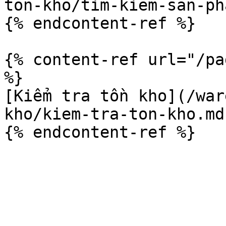
ton-kho/tim-kiem-san-ph
{% endcontent-ref %}

{% content-ref url="/pa
%}

[Kiểm tra tồn kho](/war
kho/kiem-tra-ton-kho.md)