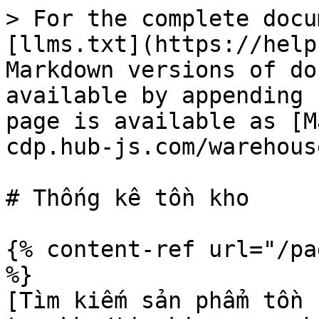
> For the complete docu
[llms.txt](https://help
Markdown versions of do
available by appending 
page is available as [M
cdp.hub-js.com/warehous
# Thống kê tồn kho

{% content-ref url="/pa
%}

[Tìm kiếm sản phẩm tồn 