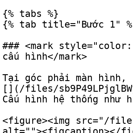
{% tabs %}

{% tab title="Bước 1" %}
### <mark style="color:
cấu hình</mark>

Tại góc phải màn hình, 
[](/files/sb9P49LPjglBW
Cấu hình hệ thống như h
<figure><img src="/file
alt=""><figcaption></fi