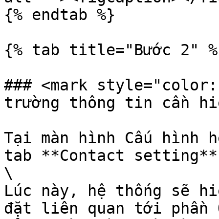
{% endtab %}

{% tab title="Bước 2" %}
### <mark style="color:
trường thông tin cần hi
Tại màn hình Cấu hình h
tab **Contact setting**.
\

Lúc này, hệ thống sẽ hi
đặt liên quan tới phần 