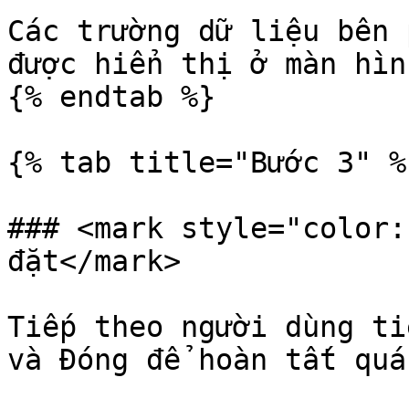
Các trường dữ liệu bên 
được hiển thị ở màn hìn
{% endtab %}

{% tab title="Bước 3" %}
### <mark style="color:
đặt</mark>

Tiếp theo người dùng ti
và Đóng để hoàn tất quá