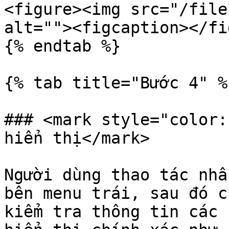
<figure><img src="/file
alt=""><figcaption></fi
{% endtab %}

{% tab title="Bước 4" %}
### <mark style="color:
hiển thị</mark>

Người dùng thao tác nhấ
bên menu trái, sau đó c
kiểm tra thông tin các 