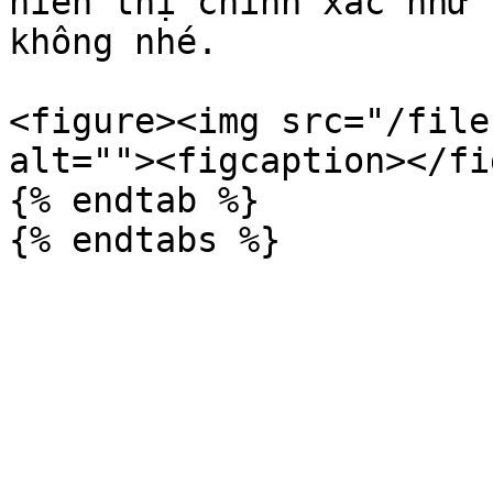
hiển thị chính xác như 
không nhé.

<figure><img src="/file
alt=""><figcaption></fi
{% endtab %}
