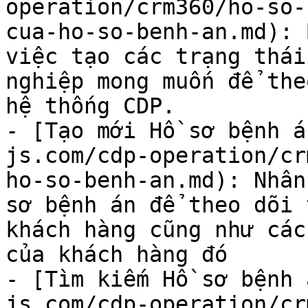
operation/crm360/ho-so-
cua-ho-so-benh-an.md): 
việc tạo các trạng thái
nghiệp mong muốn để the
hệ thống CDP.

- [Tạo mới Hồ sơ bệnh á
js.com/cdp-operation/cr
ho-so-benh-an.md): Nhân
sơ bệnh án để theo dõi 
khách hàng cũng như các
của khách hàng đó

- [Tìm kiếm Hồ sơ bệnh 
js.com/cdp-operation/cr