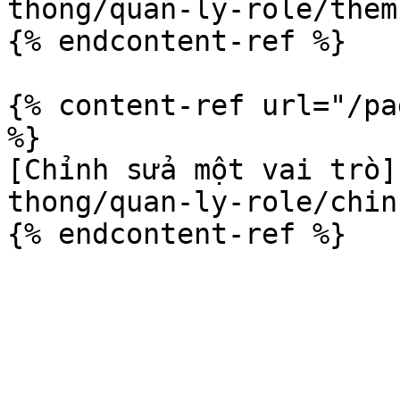
thong/quan-ly-role/them
{% endcontent-ref %}

{% content-ref url="/pa
%}

[Chỉnh sửa một vai trò]
thong/quan-ly-role/chin