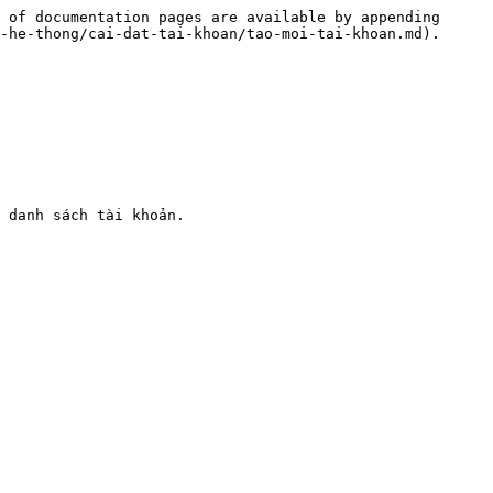
 of documentation pages are available by appending 
-he-thong/cai-dat-tai-khoan/tao-moi-tai-khoan.md).

 danh sách tài khoản.
