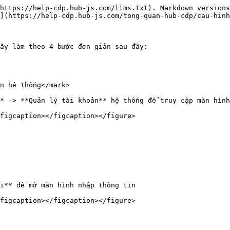
https://help-cdp.hub-js.com/llms.txt). Markdown versions
](https://help-cdp.hub-js.com/tong-quan-hub-cdp/cau-hinh
ãy làm theo 4 bước đơn giản sau đây:

n hệ thống</mark>

* -> **Quản lý tài khoản** hệ thống để truy cập màn hình
figcaption></figcaption></figure>

i** để mở màn hình nhập thông tin

figcaption></figcaption></figure>
