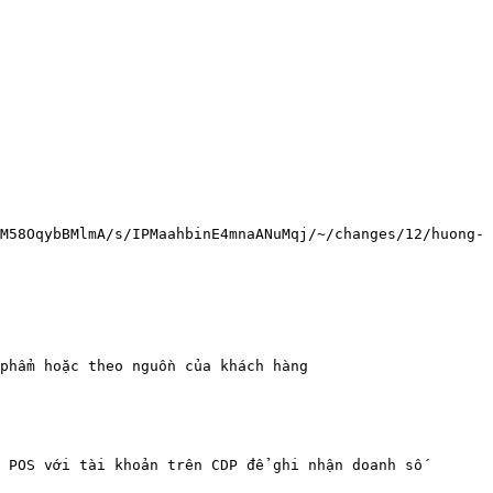
M58OqybBMlmA/s/IPMaahbinE4mnaANuMqj/~/changes/12/huong-
phẩm hoặc theo nguồn của khách hàng

 POS với tài khoản trên CDP để ghi nhận doanh số
