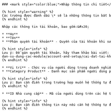
### <mark style="color:blue;">Nhập thông tin chi tiết</
{% hint style="warning" %}

Các trường được đánh dấu \* sẽ là những thông tin bắt b
{% endhint %}

Nhập các thông tin tài khoản, bao gồm:&#x20;

* **Họ**

* **Tên**

* **Phân quyền tài khoản** - Quyền của tài khoản khi sử
{% hint style="info" %}

Lưu ý: Để gán quyền tài khoản, hãy tham khảo bài viết: 
dan-su-dung-cac-module/account-and-setup/cai-dat-tai-kh
{% endhint %}

* **Vị trí** - Chức vụ của người dùng trong doanh nghiệ
* **Category Product** - Danh mục sản phẩm người dùng p
{% hint style="info" %}

Lưu ý: Bạn cần điền trong trường hợp muốn hệ thống tự đ
{% endhint %}

* **ID Nhà cung cấp** - Mã của người dùng trên các hệ t
{% hint style="info" %}

Lưu ý: Bạn cần điền thông tin này nếu cần hệ thống tự đ
{% endhint %}
