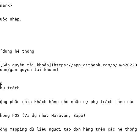
mark>

uộc nhập.

 dụng hệ thống

[Gán quyền tài khoản](https://app.gitbook.com/o/uWo2G22O
oan/gan-quyen-tai-khoan)

p

hụ trách

ộng phân chia khách hàng cho nhân sự phụ trách theo sản 
hống POS (Ví dụ như: Haravan, Sapo)

ộng mapping dữ liệu người tạo đơn hàng trên các hệ thống