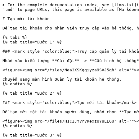
> For the complete documentation index, see [llms.txt](
`.md` to page URLs; this page is available as [Markdown
# Tạo mới tài khoản

Để tạo tài khoản cho nhân viên truy cập vào hệ thống, h
{% tabs %}

{% tab title="Bước 1" %}

### <mark style="color:blue;">Truy cập quản lý tài khoả
Nhấn vào biểu tượng **Cài đặt** -> **Cấu hình hệ thống*
<figure><img src="/files/Nea3XSKggiyza9SVJ5gh" alt=""><
Chuyển sang màn hình Quản lý tài khoản hệ thống.

{% endtab %}

{% tab title="Bước 2" %}

### <mark style="color:blue;">Tạo mới tài khoản</mark>

Để tạo mới một tài khoản người dùng, nhấn chọn **Tạo mớ
<figure><img src="/files/H1CIJYVrVKexzUYuLEGU" alt=""><
{% endtab %}

{% tab title="Bước 3" %}
