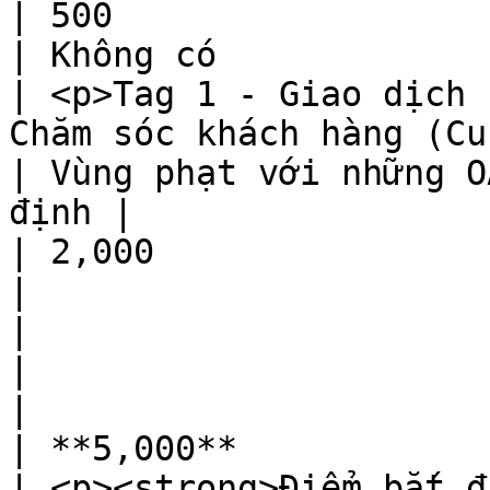
| 500                                                                 
| Không có                                                                                                 
| <p>Tag 1 - Giao dịch 
Chăm sóc khách hàng (Customer Care)</p>               
| Vùng phạt với những O
định |

| 2,000                                                               
|                                                                                                          
|                                                                                                                                             
|                                                    
|

| **5,000**                                                           
| <p><strong>Điểm bắt đ