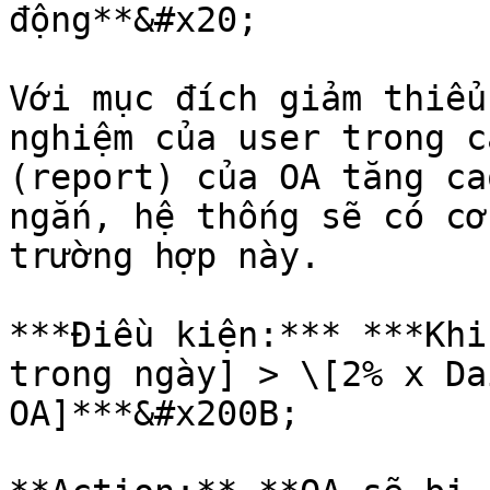
động**&#x20;

Với mục đích giảm thiểu
nghiệm của user trong c
(report) của OA tăng ca
ngắn, hệ thống sẽ có cơ
trường hợp này.

***Điều kiện:*** ***Khi
trong ngày] > \[2% x Da
OA]***&#x200B;
