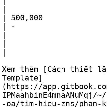
|                                                    
|

| 500,000                                                             
| -                                                                                                        
|                                                                                                                                             
|                                                    
|

Xem thêm [Cách thiết lậ
Template]
(https://app.gitbook.co
IPMaahbinE4mnaANuMqj/~/
-oa/tim-hieu-zns/phan-k