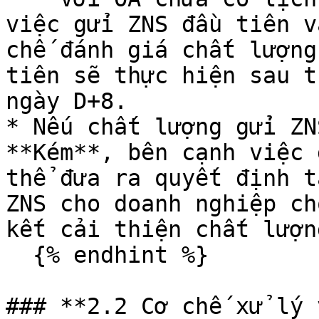
việc gửi ZNS đầu tiên v
chế đánh giá chất lượng
tiên sẽ thực hiện sau t
ngày D+8.

* Nếu chất lượng gửi ZN
**Kém**, bên cạnh việc 
thể đưa ra quyết định t
ZNS cho doanh nghiệp ch
kết cải thiện chất lượn
  {% endhint %}

### **2.2 Cơ chế xử lý 