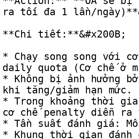
**Action:** **OA sẽ bị 
ra tối đa 1 lần/ngày)**
**Chi tiết:**&#x200B;

* Chạy song song với cơ
daily quota (Cơ chế ở mụ
* Không bị ảnh hưởng bở
khi tăng/giảm hạn mức.​

* Trong khoảng thời gia
cơ chế penalty diễn ra t
* Tần suất đánh giá: Mỗi
* Khung thời gian đánh 