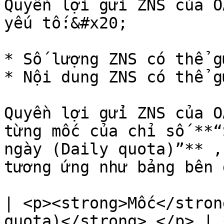
Quyền lợi gửi ZNS của O
yếu tố:&#x20;

* Số lượng ZNS có thể g
* Nội dung ZNS có thể gử
Quyền lợi gửi ZNS của O
từng mốc của chỉ số **“
ngày (Daily quota)”** ,
tương ứng như bảng bên d
| <p><strong>Mốc</stron
quota)</strong> </p> | 