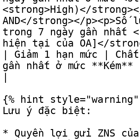
<strong>High)</strong><
AND</strong></p><p>Số l
trong 7 ngày gần nhất <
hiện tại của OA]</stron
| Giảm 1 hạn mức | Chất
gần nhất ở mức **Kém** (= **Low)**                                                                                                                 
|

{% hint style="warning" 
Lưu ý đặc biệt:

* Quyền lợi gửi ZNS của