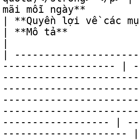
mãi mỗi ngày**                                                                 
| **Quyền lợi về các mục đích (Tag) được gửi**                         
| **Mô tả**                                          
|

| ---------------------
------------------- | -
-----------------------
-----------------------
-----------------------
-----------------------
------------------ | --
--------------------- |
