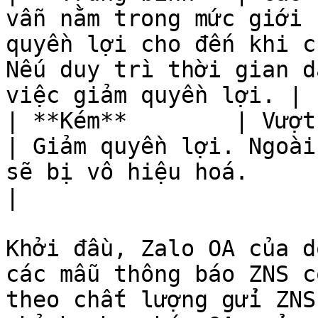
vẫn nằm trong mức giới 
quyền lợi cho đến khi c
Nếu duy trì thời gian d
việc giảm quyền lợi. |

| **Kém**        | Vượt mức giới hạn cho p
| Giảm quyền lợi. Ngoài
sẽ bị vô hiệu hoá.                                                                  
|

Khởi đầu, Zalo OA của d
các mẫu thông báo ZNS c
theo chất lượng gửi ZNS