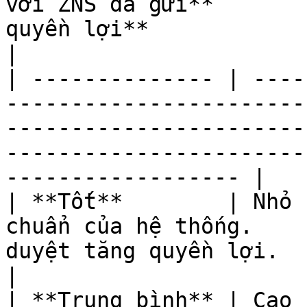
với ZNS đã gửi**       
quyền lợi**                                                                                                           
|

| -------------- | ----
-----------------------
-----------------------
-----------------------
------------------ |

| **Tốt**        | Nhỏ 
chuẩn của hệ thống.    
duyệt tăng quyền lợi.                                                                                                      
|

| **Trung bình** | Cao 