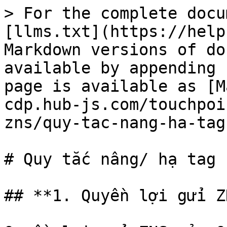
> For the complete docu
[llms.txt](https://help
Markdown versions of do
available by appending 
page is available as [M
cdp.hub-js.com/touchpoi
zns/quy-tac-nang-ha-tag
# Quy tắc nâng/ hạ tag

## **1. Quyền lợi gửi Z