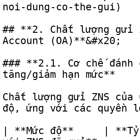
noi-dung-co-the-gui)

## **2. Chất lượng gửi 
Account (OA)**&#x20;

### **2.1. Cơ chế đánh 
tăng/giảm hạn mức**

Chất lượng gửi ZNS của 
độ, ứng với các quyền l
| **Mức độ**     | **Tỷ