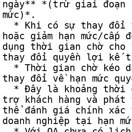
ngày** *(trừ giai đoạn 
mức)*.

  * Khi có sự thay đổi về hạn mức quyền lợi (tăng 
hoặc giảm hạn mức/cấp đ
dụng thời gian chờ cho 
thay đổi quyền lợi kế ti
  * Thời gian chờ kéo dài 7 ngày, từ ngày OA có sự 
thay đổi về hạn mức quy
  * Đây là khoảng thời gian vừa đủ để đội ngũ hỗ 
trợ khách hàng và phát 
thể đánh giá chính xác 
doanh nghiệp tại hạn mứ
  * Với OA chưa có lịch sử sử dụng dịch vụ ZNS, 