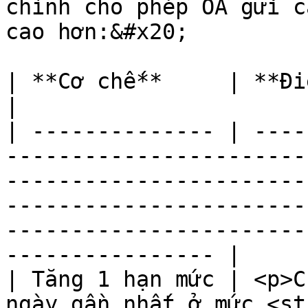
chỉnh cho phép OA gửi c
cao hơn:&#x20;

| **Cơ chế**     | **Điều kiện**                                                                                                                                                                 
|

| -------------- | ----
-----------------------
-----------------------
-----------------------
-----------------------
---------------- |

| Tăng 1 hạn mức | <p>C
ngày gần nhất ở mức <st