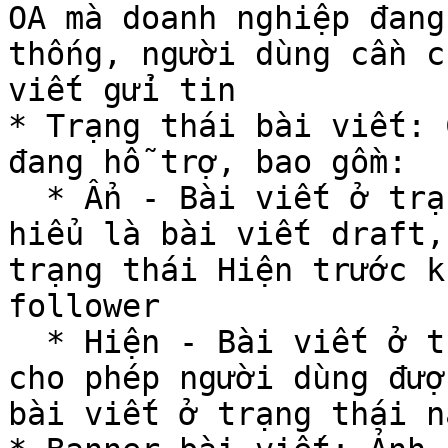
OA mà doanh nghiệp đang
thống, người dùng cần c
viết gửi tin

* Trạng thái bài viết: 
đang hỗ trợ, bao gồm:

  * Ẩn - Bài viết ở trạng thái inactive, đây được 
hiểu là bài viết draft,
trạng thái Hiện trước k
follower

  * Hiện - Bài viết ở trạng thái active, và Zalo 
cho phép người dùng đượ
bài viết ở trạng thái nà