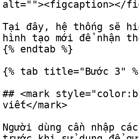
alt=""><figcaption></fi
Tại đây, hệ thống sẽ hi
hình tạo mới để nhận th
{% endtab %}

{% tab title="Bước 3" %}
## <mark style="color:b
viết</mark>

Người dùng cần nhập các
trước khi sử dụng để gử