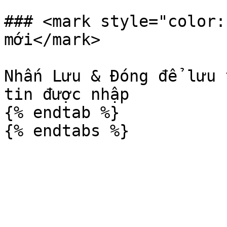
### <mark style="color:
mới</mark>

Nhấn Lưu & Đóng để lưu 
tin được nhập

{% endtab %}
