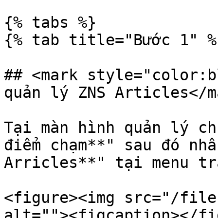
{% tabs %}

{% tab title="Bước 1" %}
## <mark style="color:b
quản lý ZNS Articles</ma
Tại màn hình quản lý ch
điểm chạm**" sau đó nhấ
Arricles**" tại menu tr
<figure><img src="/file
alt=""><figcaption></fi