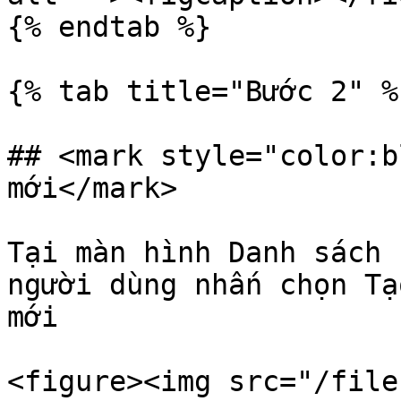
{% endtab %}

{% tab title="Bước 2" %}
## <mark style="color:b
mới</mark>

Tại màn hình Danh sách 
người dùng nhấn chọn Tạ
mới

<figure><img src="/file