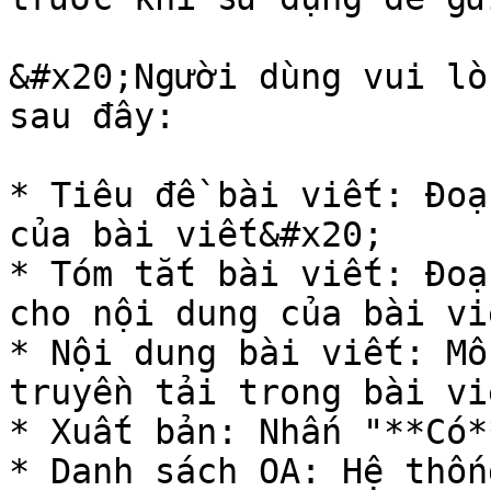
&#x20;Người dùng vui lò
sau đây:

* Tiêu đề bài viết: Đoạ
của bài viết&#x20;

* Tóm tắt bài viết: Đoạ
cho nội dung của bài viế
* Nội dung bài viết: Mô
truyền tải trong bài viế
* Xuất bản: Nhấn "**Có*
* Danh sách OA: Hệ thốn