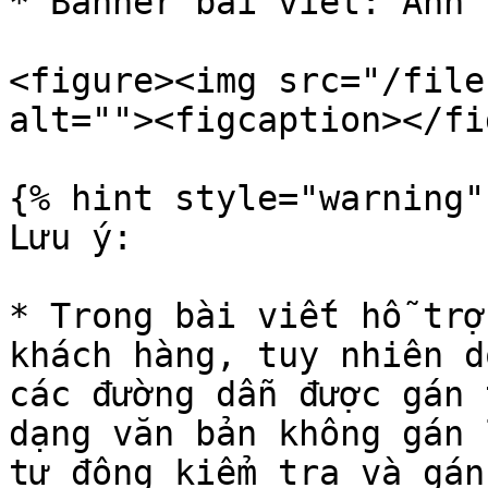
* Banner bài viết: Ảnh 
<figure><img src="/file
alt=""><figcaption></fi
{% hint style="warning" 
Lưu ý:

* Trong bài viết hỗ trợ
khách hàng, tuy nhiên d
các đường dẫn được gán 
dạng văn bản không gán 
tự động kiểm tra và gán