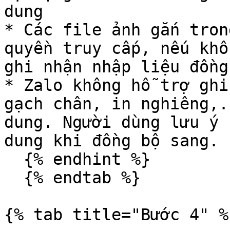
dung

* Các file ảnh gắn tron
quyền truy cấp, nếu khô
ghi nhận nhập liệu đồng
* Zalo không hỗ trợ ghi
gạch chân, in nghiêng,.
dung. Người dùng lưu ý 
dung khi đồng bộ sang.

  {% endhint %}

  {% endtab %}

{% tab title="Bước 4" %}