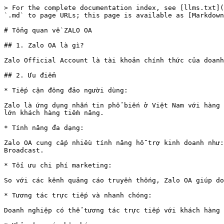
> For the complete documentation index, see [llms.txt](https://help-cdp.hub-js.com/llms.txt). Markdown versions of documentation pages are available by appending `.md` to page URLs; this page is available as [Markdown](https://help-cdp.hub-js.com/touchpoint/zalo-oa/tong-quan-ve-zalo-oa.md).

# Tổng quan về ZALO OA

## 1. Zalo OA là gì?

Zalo Official Account là tài khoản chính thức của doanh nghiệp trên nền tảng Zalo. Cung cấp giải pháp giúp doanh nghiệp kết nối và tương tác với người dùng Zalo.

## 2. Ưu điểm

* Tiếp cận đông đảo người dùng:

Zalo là ứng dụng nhắn tin phổ biến ở Việt Nam với hàng chục triệu người dùng. Do đó, việc sử dụng Zalo OA giúp doanh nghiệp dễ dàng tiếp cận và tương tác với lượng lớn khách hàng tiềm năng.

* Tính năng đa dạng:

Zalo OA cung cấp nhiều tính năng hỗ trợ kinh doanh như: gửi tin nhắn chăm sóc khách hàng, quảng bá sản phẩm/dịch vụ, tạo bài viết, tổ chức sự kiện, và gửi tin nhắn Broadcast.

* Tối ưu chi phí marketing:

So với các kênh quảng cáo truyền thống, Zalo OA giúp doanh nghiệp tiết kiệm chi phí trong việc tiếp cận khách hàng và thực hiện các chiến dịch marketing.

* Tương tác trực tiếp và nhanh chóng:

Doanh nghiệp có thể tương tác trực tiếp với khách hàng thông qua tính năng chat, giải đáp thắc mắc và hỗ trợ khách hàng nhanh chóng.

* Khả năng cá nhân hóa:

Zalo OA cho phép doanh nghiệp cá nhân hóa nội dung tin nhắn, giúp tăng sự gần gũi và tạo mối quan hệ tốt hơn với khách hàng.

* Hệ thống báo cáo chi tiết:

Zalo OA cung cấp các báo cáo chi tiết về lượt tiếp cận, tương tác, giúp doanh nghiệp dễ dàng theo dõi và đánh giá hiệu quả của các chiến dịch marketing.

* Tích hợp với các dịch vụ khác:

Zalo OA có thể tích hợp với các hệ thống CRM, ERP và các dịch vụ khác của doanh nghiệp, giúp quản lý thông tin khách hàng và quy trình kinh doanh hiệu quả hơn.

* Bảo mật và tin cậy:

Zalo có chính sách bảo mật nghiêm ngặt, đảm bảo an toàn cho dữ liệu khách hàng và thông tin doanh nghiệp.

Tận dụng tốt những ưu điểm này sẽ giúp doanh nghiệp nâng cao hiệu quả kinh doanh và tạo mối quan hệ bền vững với khách hàng.

## 3. Cách đăng ký Zalo OA

*Để tạo mới một tài khoản Zalo OA bạn đầu tiên bạn hãy thực hiện tạo mới Zalo OA sau đó tạo tài khoản Zalo OA trên hệ thống CDP.*

Sau đây là các hướng dẫn giúp bạn có thể tạo một Zalo OA hoàn chỉnh:

### 3.1. Tạo mới ZALO OA:

{% tabs %}
{% tab title="BƯỚC 1" %}

## <mark style="color:blue;">Đăng nhập</mark> <a href="#heading-h.c7ss3otu0ch3" id="heading-h.c7ss3otu0ch3"></a>

Đầu tiên, bạn cần truy cập vào đường link [*https://oa.zalo.me/manage/*](https://oa.zalo.me/manage/) để đăng nhập Zalo OA. Sau đó, click vào “**Tạo Official Account mới**”

<figure><img src="/files/0utWIydFILFz1FiwVhXC" alt=""><figcaption><p>Tạo Offical Account mới</p></figcaption></figure>
{% endtab %}

{% tab title="BƯỚC 2" %}

## <mark style="color:blue;">Chọn loại tài khoản OA</mark>  <a href="#heading-h.em2kwo9gm47q" id="heading-h.em2kwo9gm47q"></a>

Khi chọn loại tài khoản, bạn chọn vào **Doanh nghiệp.**

Màn hình chuyển sang nhập các thông tin chi tiết.

<figure><img src="/files/nVyvd9OBYOAhFya2hDAk" alt=""><figcaption><p>Chọn tài khoản Doanh Nghiệp</p></figcaption></figure>
{% endtab %}

{% tab title="BƯỚC 3" %}

## <mark style="color:blue;">Tạo tài khoản OA doanh nghiệp</mark> <a href="#heading-h.8x9h8obxh01t" id="heading-h.8x9h8obxh01t"></a>

Quy trình bao gồm 3 bước như sau:

<mark style="color:blue;">*