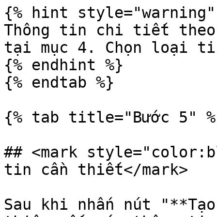
{% hint style="warning" 
Thông tin chi tiết theo
tại mục 4. Chọn loại ti
{% endhint %}

{% endtab %}

{% tab title="Bước 5" %}
## <mark style="color:b
tin cần thiết</mark>

Sau khi nhấn nút "**Tạo