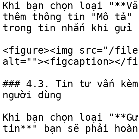
Khi bạn chọn loại "**Vă
thêm thông tin "Mô tả" 
trong tin nhắn khi gửi 
<figure><img src="/file
alt=""><figcaption></fi
### 4.3. Tin tư vấn kèm
người dùng

Khi bạn chọn loại "**Gử
tin**" bạn sẽ phải hoàn