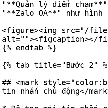
"**Quản lý điểm chạm**"
"**Zalo OA**" như hình 
<figure><img src="/file
alt=""><figcaption></fi
{% endtab %}

{% tab title="Bước 2" %}
## <mark style="color:b
tin nhắn chủ động</mark>