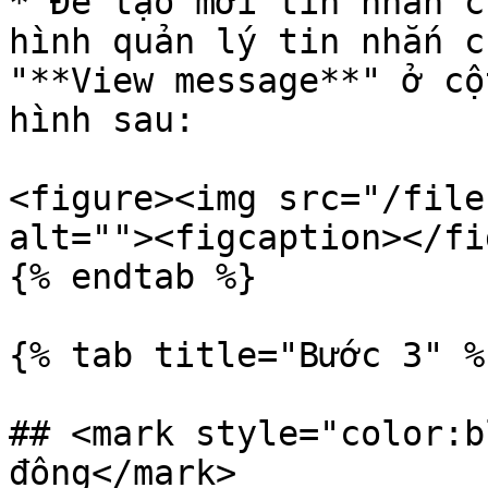
* Để tạo mới tin nhắn c
hình quản lý tin nhắn c
"**View message**" ở cộ
hình sau:

<figure><img src="/file
alt=""><figcaption></fi
{% endtab %}

{% tab title="Bước 3" %}
## <mark style="color:b
động</mark>
