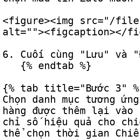
<figure><img src="/file
alt=""><figcaption></fi
6. Cuối cùng "Lưu" và "
   {% endtab %}

{% tab title="Bước 3" %}
Chọn danh mục tương ứng
hàng được thêm lại vào 
chỉ số hiệu quả cho chi
thể chọn thời gian Chiế