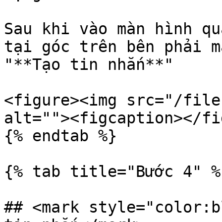
Sau khi vào màn hình qu
tại góc trên bên phải m
"**Tạo tin nhắn**"

<figure><img src="/file
alt=""><figcaption></fi
{% endtab %}

{% tab title="Bước 4" %}
## <mark style="color:b