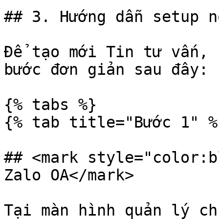
## 3. Hướng dẫn setup n
Để tạo mới Tin tư vấn, 
bước đơn giản sau đây:

{% tabs %}

{% tab title="Bước 1" %}
## <mark style="color:b
Zalo OA</mark>

Tại màn hình quản lý ch