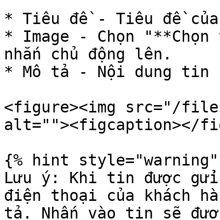
* Tiêu đề - Tiêu đề của
* Image - Chọn "**Chọn 
nhắn chủ động lên.

* Mô tả - Nội dung tin 
<figure><img src="/file
alt=""><figcaption></fi
{% hint style="warning" 
Lưu ý: Khi tin được gửi
điện thoại của khách hà
tả. Nhấn vào tin sẽ đượ