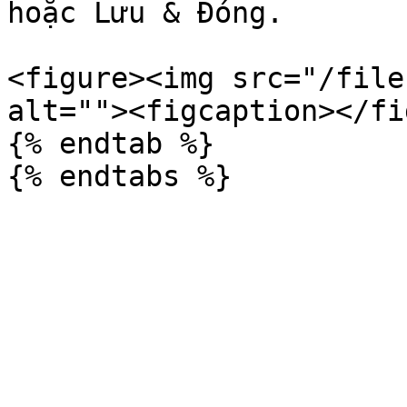
hoặc Lưu & Đóng.

<figure><img src="/file
alt=""><figcaption></fi
{% endtab %}
