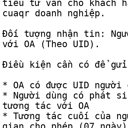
tiêu tư vấn cho khách h
cuaqr doanh nghiệp.

Đối tượng nhận tin: Ngư
với OA (Theo UID).

Điều kiện cần có để gửi
* OA có được UID người d
* Người dùng có phát si
tương tác với OA

* Tương tác cuối của ng
gian cho phép (07 ngày).