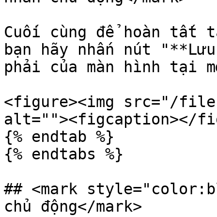
Cuối cùng để hoàn tất t
bạn hãy nhấn nút "**Lưu
phải của màn hình tại m
<figure><img src="/file
alt=""><figcaption></fi
{% endtab %}

{% endtabs %}

## <mark style="color:b
chủ động</mark>
