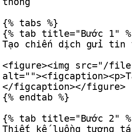
thông

{% tabs %}

{% tab title="Bước 1" %}
Tạo chiến dịch gửi tin 
<figure><img src="/file
alt=""><figcaption><p>T
</figcaption></figure>

{% endtab %}

{% tab title="Bước 2" %}
Thiết kế luồng tương tác