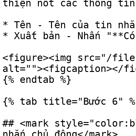
thiện nốt các thông tin
* Tên - Tên của tin nhắ
* Xuất bản - Nhấn "**Có
<figure><img src="/file
alt=""><figcaption></fi
{% endtab %}

{% tab title="Bước 6" %}
## <mark style="color:b
nhắn chủ động</mark>
