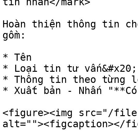
tin nhắn</mark>

Hoàn thiện thông tin ch
gồm:

* Tên

* Loại tin tư vấn&#x20;

* Thông tin theo từng l
* Xuất bản - Nhấn "**Có
<figure><img src="/file
alt=""><figcaption></fi