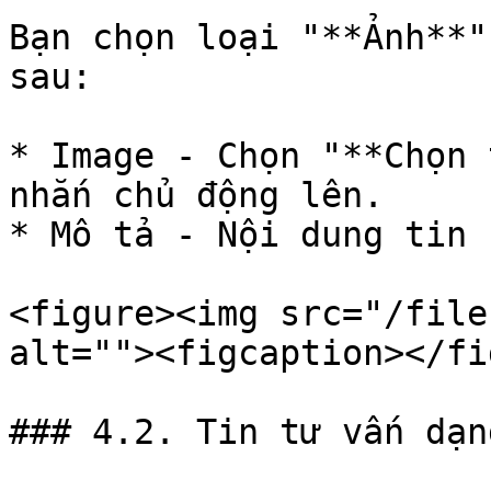
Bạn chọn loại "**Ảnh**"
sau:

* Image - Chọn "**Chọn 
nhắn chủ động lên.

* Mô tả - Nội dung tin 
<figure><img src="/file
alt=""><figcaption></fi
### 4.2. Tin tư vấn dạn