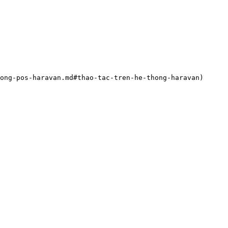
ong-pos-haravan.md#thao-tac-tren-he-thong-haravan)
