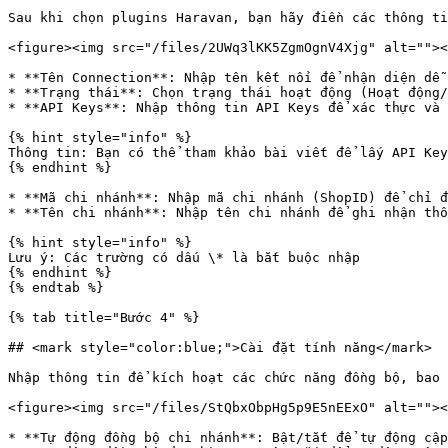
Sau khi chọn plugins Haravan, bạn hãy điền các thông ti
<figure><img src="/files/2UWq3lKK5ZgmOgnV4Xjg" alt=""><
* **Tên Connection**: Nhập tên kết nối để nhận diện dễ 
* **Trạng thái**: Chọn trạng thái hoạt động (Hoạt động/
* **API Keys**: Nhập thông tin API Keys để xác thực và 
{% hint style="info" %}

Thông tin: Bạn có thể tham khảo bài viết để lấy API Key
{% endhint %}

* **Mã chi nhánh**: Nhập mã chi nhánh (ShopID) để chỉ đ
* **Tên chi nhánh**: Nhập tên chi nhánh để ghi nhận thô
{% hint style="info" %}

Lưu ý: Các trường có dấu \* là bắt buộc nhập

{% endhint %}

{% endtab %}

{% tab title="Bước 4" %}

## <mark style="color:blue;">Cài đặt tính năng</mark>

Nhập thông tin để kích hoạt các chức năng đồng bộ, bao 
<figure><img src="/files/StQbxObpHg5p9E5nEExO" alt=""><
* **Tự động đồng bộ chi nhánh**: Bật/tắt để tự động cập