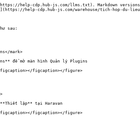
https://help-cdp.hub-js.com/llms.txt). Markdown versions
](https://help-cdp.hub-js.com/warehouse/tich-hop-du-lieu
hư sau:

ns</mark>

ns** để mở màn hình Quản lý Plugins

figcaption></figcaption></figure>

>

**Thiết lập** tại Haravan

figcaption></figcaption></figure>
