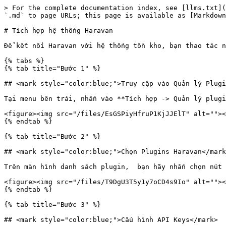
> For the complete documentation index, see [llms.txt](
`.md` to page URLs; this page is available as [Markdown
# Tích hợp hệ thống Haravan

Để kết nối Haravan với hệ thống tồn kho, bạn thao tác n
{% tabs %}

{% tab title="Bước 1" %}

## <mark style="color:blue;">Truy cập vào Quản lý Plugi
Tại menu bên trái, nhấn vào **Tích hợp -> Quản lý plugi
<figure><img src="/files/EsGSPiyHfruP1KjJJElT" alt=""><
{% endtab %}

{% tab title="Bước 2" %}

## <mark style="color:blue;">Chọn Plugins Haravan</mark
Trên màn hình danh sách plugin,  bạn hãy nhấn chọn nút 
<figure><img src="/files/T9DgU3T5y1y7oCD4s9Io" alt=""><
{% endtab %}

{% tab title="Bước 3" %}

## <mark style="color:blue;">Cấu hình API Keys</mark>
