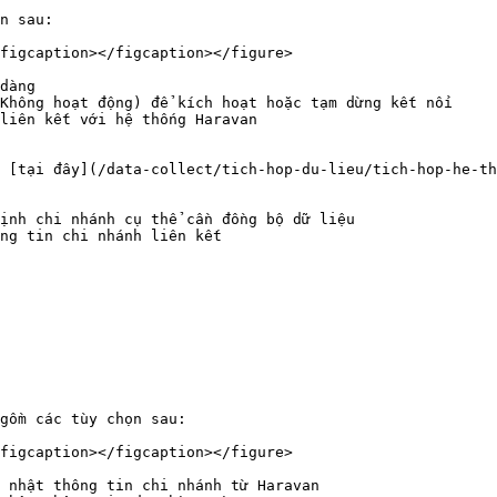
n sau:

figcaption></figcaption></figure>

dàng

Không hoạt động) để kích hoạt hoặc tạm dừng kết nối

liên kết với hệ thống Haravan

 [tại đây](/data-collect/tich-hop-du-lieu/tich-hop-he-th
ịnh chi nhánh cụ thể cần đồng bộ dữ liệu

ng tin chi nhánh liên kết

gồm các tùy chọn sau:

figcaption></figcaption></figure>

 nhật thông tin chi nhánh từ Haravan
