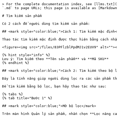
> For the complete documentation index, see [llms.txt](
`.md` to page URLs; this page is available as [Markdown
# Tìm kiếm sản phẩm

Có 2 cách để người dùng tìm kiếm sản phẩm:

## <mark style="color:blue;">Cách 1: Tìm kiếm mặc định<
Thao tác tìm kiếm mặc định được thực hiện bằng cách nhậ
<figure><img src="/files/83PFlzblPpdMJ1v2EUV9" alt=""><
{% hint style="info" %}

Lưu ý: Tìm kiếm theo **Tên sản phẩm** và **Mã SKU**

{% endhint %}

## <mark style="color:blue;">Cách 2: Tìm kiếm theo bộ l
Đây là tính năng giúp người dùng lọc ra các sản phẩm th
Để tìm kiếm bằng bộ lọc, bạn hãy thao tác như sau:

{% tabs %}

{% tab title="Bước 1" %}

## <mark style="color:blue;">Mở bộ lọc</mark>

Trên màn hình Quản lý sản phẩm, nhấn chọn **Lọc nâng ca