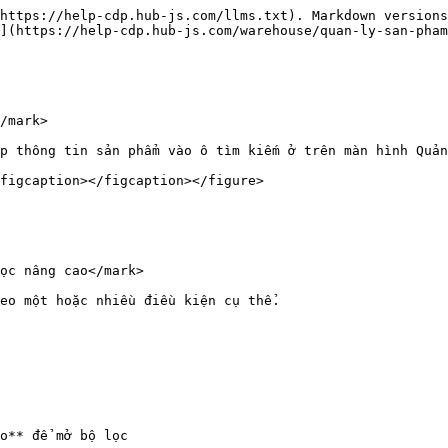
https://help-cdp.hub-js.com/llms.txt). Markdown versions
](https://help-cdp.hub-js.com/warehouse/quan-ly-san-pham
/mark>

p thông tin sản phẩm vào ô tìm kiếm ở trên màn hình Quản
figcaption></figcaption></figure>

ọc nâng cao</mark>

eo một hoặc nhiều điều kiện cụ thể.

o** để mở bộ lọc
