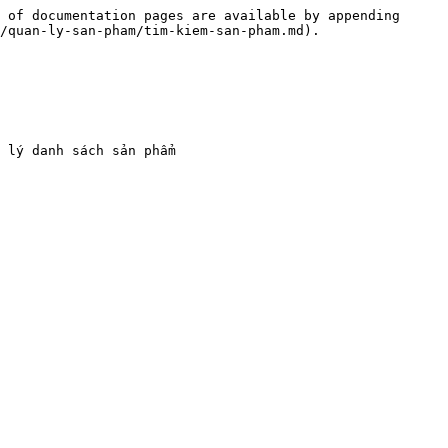
 of documentation pages are available by appending 
/quan-ly-san-pham/tim-kiem-san-pham.md).

 lý danh sách sản phẩm
