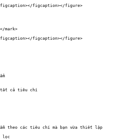
figcaption></figcaption></figure>

</mark>

figcaption></figcaption></figure>

ẩm

tất cả tiêu chí

ẩm theo các tiêu chí mà bạn vừa thiết lập

 lọc
