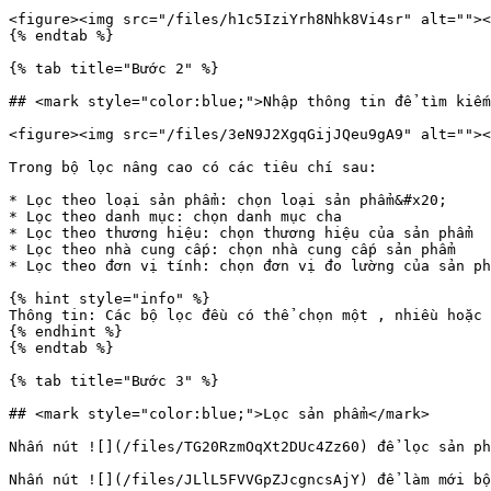
<figure><img src="/files/h1c5IziYrh8Nhk8Vi4sr" alt=""><
{% endtab %}

{% tab title="Bước 2" %}

## <mark style="color:blue;">Nhập thông tin để tìm kiếm
<figure><img src="/files/3eN9J2XgqGijJQeu9gA9" alt=""><
Trong bộ lọc nâng cao có các tiêu chí sau:

* Lọc theo loại sản phẩm: chọn loại sản phẩm&#x20;

* Lọc theo danh mục: chọn danh mục cha

* Lọc theo thương hiệu: chọn thương hiệu của sản phẩm

* Lọc theo nhà cung cấp: chọn nhà cung cấp sản phẩm

* Lọc theo đơn vị tính: chọn đơn vị đo lường của sản ph
{% hint style="info" %}

Thông tin: Các bộ lọc đều có thể chọn một , nhiều hoặc 
{% endhint %}

{% endtab %}

{% tab title="Bước 3" %}

## <mark style="color:blue;">Lọc sản phẩm</mark>

Nhấn nút ![](/files/TG20RzmOqXt2DUc4Zz60) để lọc sản ph
Nhấn nút ![](/files/JLlL5FVVGpZJcgncsAjY) để làm mới bộ