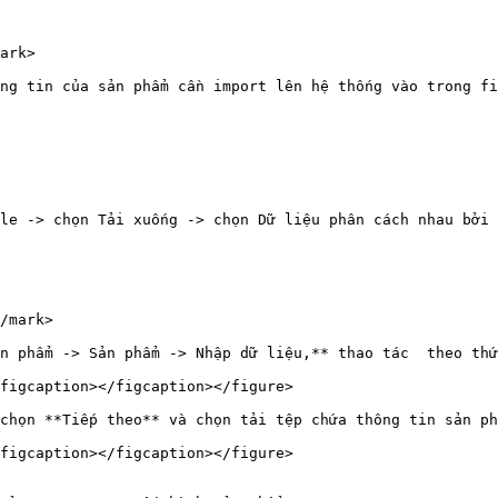
ark>

ng tin của sản phẩm cần import lên hệ thống vào trong fi
le -> chọn Tải xuống -> chọn Dữ liệu phân cách nhau bởi 
/mark>

n phẩm -> Sản phẩm -> Nhập dữ liệu,** thao tác  theo thứ
figcaption></figcaption></figure>

chọn **Tiếp theo** và chọn tải tệp chứa thông tin sản ph
figcaption></figcaption></figure>
