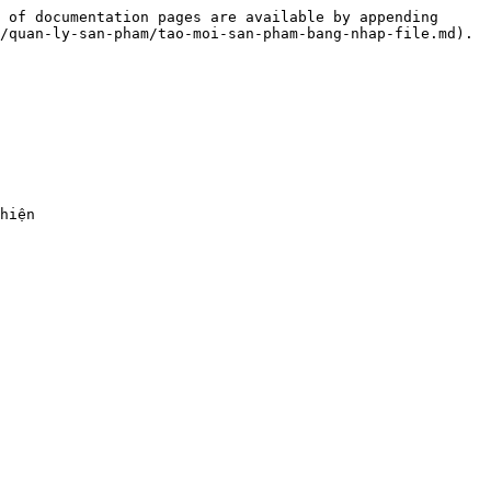
 of documentation pages are available by appending 
/quan-ly-san-pham/tao-moi-san-pham-bang-nhap-file.md).

hiện
