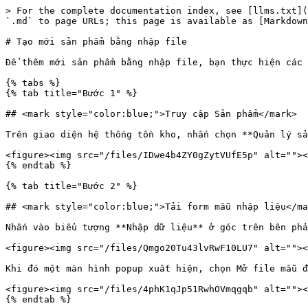
> For the complete documentation index, see [llms.txt](
`.md` to page URLs; this page is available as [Markdown
# Tạo mới sản phẩm bằng nhập file

Để thêm mới sản phẩm bằng nhập file, bạn thực hiện các 
{% tabs %}

{% tab title="Bước 1" %}

## <mark style="color:blue;">Truy cập Sản phẩm</mark>

Trên giao diện hệ thống tồn kho, nhấn chọn **Quản lý sả
<figure><img src="/files/IDwe4b4ZY0gZytVUfE5p" alt=""><
{% endtab %}

{% tab title="Bước 2" %}

## <mark style="color:blue;">Tải form mẫu nhập liệu</ma
Nhấn vào biểu tượng **Nhập dữ liệu** ở góc trên bên phả
<figure><img src="/files/Qmgo20Tu43lvRwF10LU7" alt=""><
Khi đó một màn hình popup xuất hiện, chọn Mở file mẫu đ
<figure><img src="/files/4phK1qJp51RwhOVmqgqb" alt=""><
{% endtab %}
