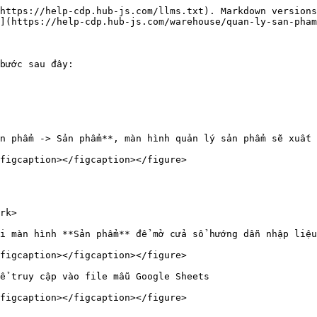
https://help-cdp.hub-js.com/llms.txt). Markdown versions
](https://help-cdp.hub-js.com/warehouse/quan-ly-san-pham
bước sau đây:

n phẩm -> Sản phẩm**, màn hình quản lý sản phẩm sẽ xuất 
figcaption></figcaption></figure>

rk>

i màn hình **Sản phẩm** để mở cửa sổ hướng dẫn nhập liệu

figcaption></figcaption></figure>

ể truy cập vào file mẫu Google Sheets

figcaption></figcaption></figure>
