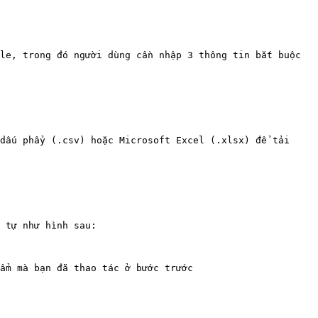
le, trong đó người dùng cần nhập 3 thông tin bắt buộc 
dấu phẩy (.csv) hoặc Microsoft Excel (.xlsx) để tải 
 tự như hình sau:

ẩm mà bạn đã thao tác ở bước trước
