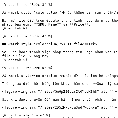
{% tab title="Bước 3" %}

## <mark style="color:blue;">Nhập thông tin sản phẩm</m
Bạn mở file CSV trên Google trang tính, sau đó nhập thô
nhập, bao gồm: **SKU, Name** và **Price**.

{% endtab %}

{% tab title="Bước 4" %}

## <mark style="color:blue;">Xuất file</mark>

Sau khi hoàn thành việc nhập thông tin, bạn nhấn vào Fi
file dữ liệu xuống máy.

{% endtab %}

{% tab title="Bước 5" %}

## <mark style="color:blue;">Nhập dữ liệu lên hệ thống<
Trên giao diện hệ thống tồn kho, nhấn chọn **Quản lý sả
<figure><img src="/files/Gn9pZ2GULsIt0YoeK0hS" alt=""><
Sau khi được chuyển đến màn hình Import sản phẩm, nhấn 
<figure><img src="/files/2D5ZNk5wJu3sd7Wd3Kva" alt=""><
{% hint style="info" %}
