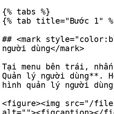
{% tabs %}

{% tab title="Bước 1" %}
## <mark style="color:b
người dùng</mark>

Tại menu bên trái, nhấn
Quản lý người dùng**. H
hình quản lý người dùng
<figure><img src="/file
alt=""><figcaption></fi