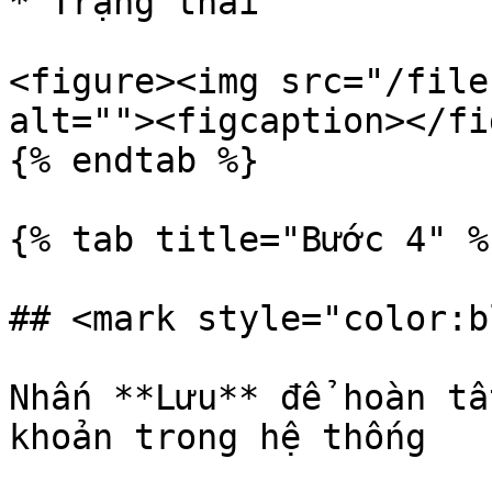
* Trạng thái

<figure><img src="/file
alt=""><figcaption></fi
{% endtab %}

{% tab title="Bước 4" %}
## <mark style="color:b
Nhấn **Lưu** để hoàn tấ
khoản trong hệ thống
