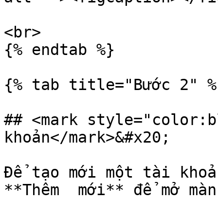
<br>

{% endtab %}

{% tab title="Bước 2" %}
## <mark style="color:b
khoản</mark>&#x20;

Để tạo mới một tài khoả
**Thêm  mới** để mở màn