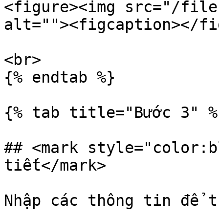
<figure><img src="/file
alt=""><figcaption></fi
<br>

{% endtab %}

{% tab title="Bước 3" %}
## <mark style="color:b
tiết</mark>

Nhập các thông tin để t