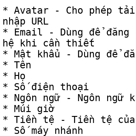
* Avatar - Cho phép tải
nhập URL

* Email - Dùng để đăng 
hệ khi cần thiết

* Mật khẩu - Dùng để đă
* Tên

* Họ

* Số điện thoại

* Ngôn ngữ - Ngôn ngữ k
* Múi giờ

* Tiền tệ - Tiền tệ của
* Số máy nhánh
