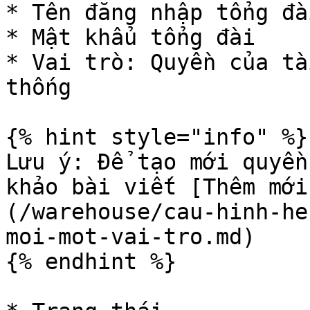
* Tên đăng nhập tổng đài
* Mật khẩu tổng đài

* Vai trò: Quyền của tà
thống

{% hint style="info" %}

Lưu ý: Để tạo mới quyền
khảo bài viết [Thêm mới
(/warehouse/cau-hinh-he
moi-mot-vai-tro.md)

{% endhint %}
