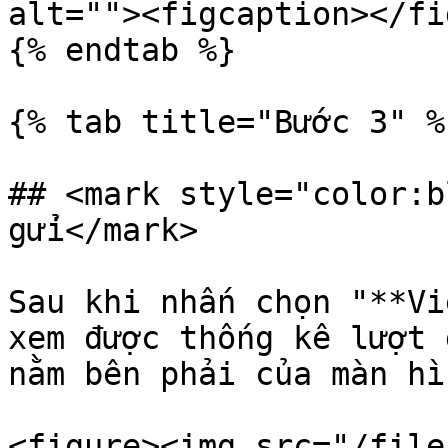
alt=""><figcaption></fi
{% endtab %}

{% tab title="Bước 3" %}
## <mark style="color:b
gửi</mark>

Sau khi nhấn chọn "**Vi
xem được thống kê lượt 
nằm bên phải của màn hìn
<figure><img src="/file