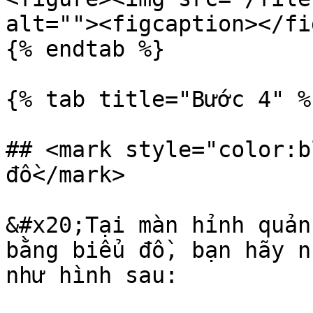
alt=""><figcaption></fi
{% endtab %}

{% tab title="Bước 4" %}
## <mark style="color:b
đồ</mark>

&#x20;Tại màn hỉnh quản
bằng biểu đồ, bạn hãy n
như hình sau:
