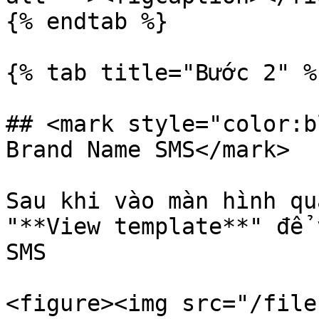
{% endtab %}

{% tab title="Bước 2" %}
## <mark style="color:b
Brand Name SMS</mark>

Sau khi vào màn hình qu
"**View template**" để 
SMS

<figure><img src="/file