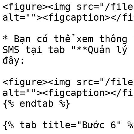
<figure><img src="/file
alt=""><figcaption></fi
* Bạn có thể xem thông 
SMS tại tab "**Quản lý 
đây:

<figure><img src="/file
alt=""><figcaption></fi
{% endtab %}

{% tab title="Bước 6" %}