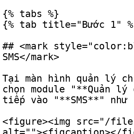
{% tabs %}

{% tab title="Bước 1" %}
## <mark style="color:b
SMS</mark>

Tại màn hình quản lý ch
chọn module "**Quản lý 
tiếp vào "**SMS**" như 
<figure><img src="/file
alt=""><figcaption></fi