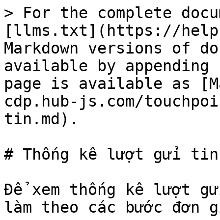
> For the complete docu
[llms.txt](https://help
Markdown versions of do
available by appending 
page is available as [M
cdp.hub-js.com/touchpoi
tin.md).

# Thống kê lượt gửi tin

Để xem thống kê lượt gử
làm theo các bước đơn g