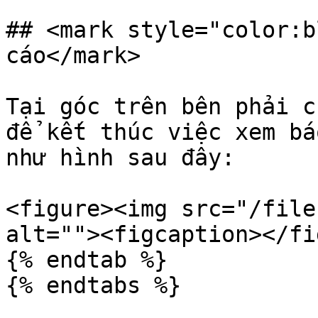
## <mark style="color:b
cáo</mark>

Tại góc trên bên phải c
để kết thúc việc xem bá
như hình sau đây:

<figure><img src="/file
alt=""><figcaption></fi
{% endtab %}

{% endtabs %}
