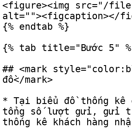
<figure><img src="/file
alt=""><figcaption></fi
{% endtab %}

{% tab title="Bước 5" %}
## <mark style="color:b
đồ</mark>

* Tại biểu đồ thống kê 
tổng số lượt gửi, gửi t
thống kê khách hàng nhậ