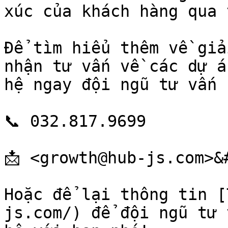
xúc của khách hàng qua 
Để tìm hiểu thêm về giả
nhận tư vấn về các dự á
hệ ngay đội ngũ tư vấn 
📞 032.817.9699

📩 <growth@hub-js.com>&#
Hoặc để lại thông tin [
js.com/) để đội ngũ tư 