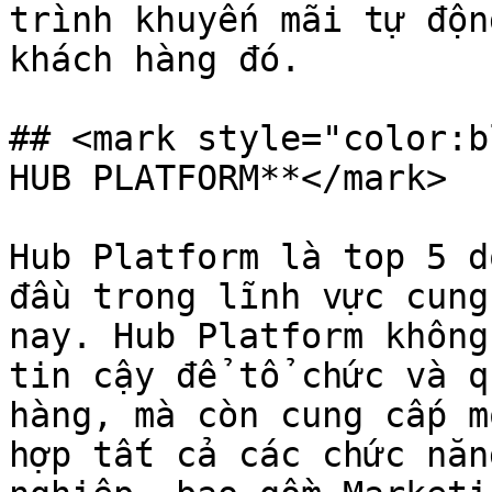
trình khuyến mãi tự độn
khách hàng đó.

## <mark style="color:b
HUB PLATFORM**</mark>

Hub Platform là top 5 d
đầu trong lĩnh vực cung
nay. Hub Platform không
tin cậy để tổ chức và q
hàng, mà còn cung cấp m
hợp tất cả các chức năn