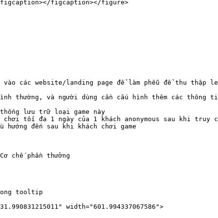
figcaption></figcaption></figure>

 vào các website/landing page để làm phễu để thu thập le
ình thường, và người dùng cần cấu hình thêm các thông ti
thống lưu trữ loại game này

 chơi tối đa 1 ngày của 1 khách anonymous sau khi truy c
u hướng đến sau khi khách chơi game

Cơ chế phần thưởng

ong tooltip

31.990831215011" width="601.994337067586">
