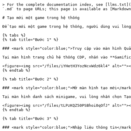
> For the complete documentation index, see [llms.txt](
`.md` to page URLs; this page is available as [Markdown
# Tạo mới một game trong hệ thống

Để tạo mới một game trong hệ thống, người dùng vui lòng
{% tabs %}

{% tab title="Bước 1" %}

### <mark style="color:blue;">Truy cập vào màn hình Quả
Tại màn hình trang chủ hệ thống CDP, nhấn vào **Gamific
<figure><img src="/files/iYHetH3YozNcvWdz6kl4" alt=""><
{% endtab %}

{% tab title="Bước 2" %}

### <mark style="color:blue;">Mở màn hình tạo mới</mark
Tại màn hình danh sách minigame, vui lòng nhấn chọn Tạo
<figure><img src="/files/tLPzKQZ50PSBhoi0qOfJ" alt=""><
{% endtab %}

{% tab title="Bước 3" %}

### <mark style="color:blue;">Nhập liệu thông tin</mark