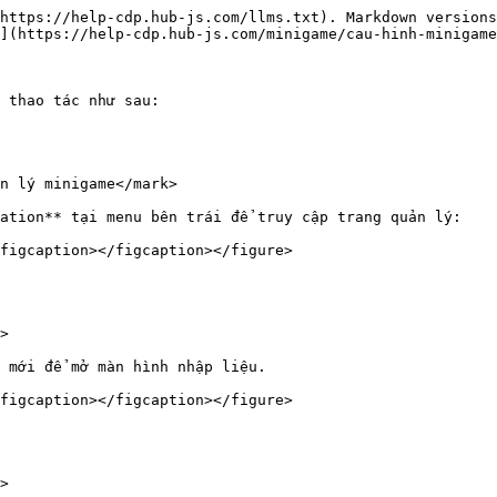
https://help-cdp.hub-js.com/llms.txt). Markdown versions
](https://help-cdp.hub-js.com/minigame/cau-hinh-minigame
 thao tác như sau:

n lý minigame</mark>

ation** tại menu bên trái để truy cập trang quản lý:

figcaption></figcaption></figure>

>

 mới để mở màn hình nhập liệu.

figcaption></figcaption></figure>

>
