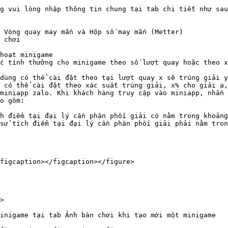
g vui lòng nhập thông tin chung tại tab chi tiết như sau
 Vòng quay may mắn và Hộp số may mắn (Metter)

 chơi

hoạt minigame

c tính thưởng cho minigame theo số lượt quay hoặc theo x
miniapp zalo. Khi khách hàng truy cập vào miniapp, nhấn 
o gồm:

h điểm tại đại lý cần phân phối giải có nằm trong khoảng
sử tích điểm tại đại lý cần phân phối giải phải nằm tron
figcaption></figcaption></figure>

>

inigame tại tab Ảnh bàn chơi khi tạo mới một minigame
