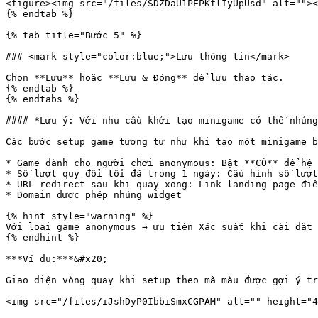
<figure><img src="/files/SDZDaU1PEPKflIyUpUsd" alt=""><
{% endtab %}

{% tab title="Bước 5" %}

### <mark style="color:blue;">Lưu thông tin</mark>

Chọn **Lưu** hoặc **Lưu & Đóng** để lưu thao tác.

{% endtab %}

{% endtabs %}

#### *Lưu ý: Với nhu cầu khởi tạo minigame có thể nhúng
Các bước setup game tương tự như khi tạo một minigame b
* Game dành cho người chơi anonymous: Bật **CÓ** để hệ 
* Số lượt quy đổi tối đã trong 1 ngày: Cấu hình số lượt
* URL redirect sau khi quay xong: Link landing page điề
* Domain được phép nhúng widget

{% hint style="warning" %}

Với loại game anonymous → ưu tiên Xác suất khi cài đặt 
{% endhint %}

***Ví dụ:***&#x20;

Giao diện vòng quay khi setup theo mã màu được gợi ý tr
<img src="/files/iJshDyP0IbbiSmxCGPAM" alt="" height="4