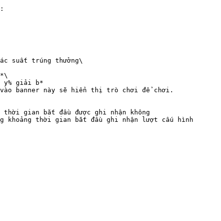
:

ác suất trúng thưởng\

vào banner này sẽ hiển thị trò chơi để chơi.

 thời gian bắt đầu được ghi nhận không

g khoảng thời gian bắt đầu ghi nhận lượt cấu hình
