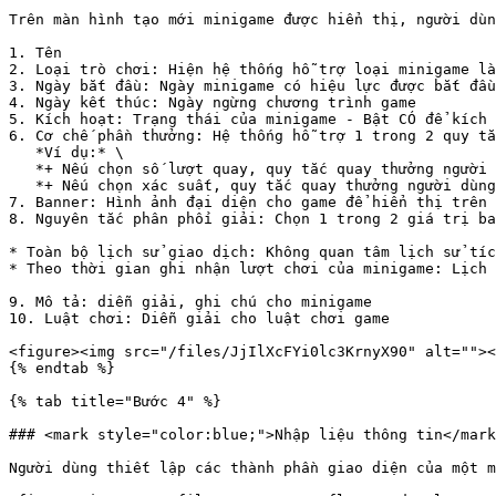
Trên màn hình tạo mới minigame được hiển thị, người dùn
1. Tên

2. Loại trò chơi: Hiện hệ thống hỗ trợ loại minigame là
3. Ngày bắt đầu: Ngày minigame có hiệu lực được bắt đầu
4. Ngày kết thúc: Ngày ngừng chương trình game

5. Kích hoạt: Trạng thái của minigame - Bật CÓ để kích 
6. Cơ chế phần thưởng: Hệ thống hỗ trợ 1 trong 2 quy tắ
   *Ví dụ:* \

   *+ Nếu chọn số lượt quay, quy tắc quay thưởng người dùng có thể cài đặt theo tại lượt quay x sẽ trúng giải y*\

   *+ Nếu chọn xác suất, quy tắc quay thưởng người dùng có thể cài đặt theo xác suất trúng giải, x% cho giải a, y% giải b*

7. Banner: Hình ảnh đại diện cho game để hiển thị trên 
8. Nguyên tắc phân phối giải: Chọn 1 trong 2 giá trị ba
* Toàn bộ lịch sử giao dịch: Không quan tâm lịch sử tíc
* Theo thời gian ghi nhận lượt chơi của minigame: Lịch 
9. Mô tả: diễn giải, ghi chú cho minigame

10. Luật chơi: Diễn giải cho luật chơi game

<figure><img src="/files/JjIlXcFYi0lc3KrnyX90" alt=""><
{% endtab %}

{% tab title="Bước 4" %}

### <mark style="color:blue;">Nhập liệu thông tin</mark
Người dùng thiết lập các thành phần giao diện của một m