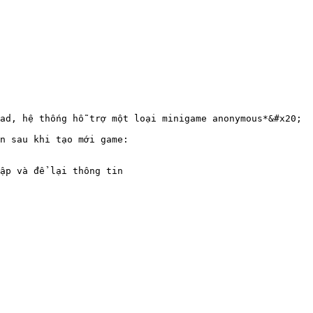
ad, hệ thống hỗ trợ một loại minigame anonymous*&#x20;

n sau khi tạo mới game:

ập và để lại thông tin
