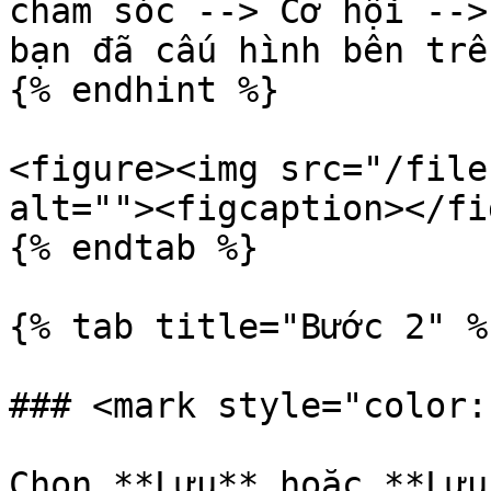
chăm sóc --> Cơ hội -->
bạn đã cấu hình bên trên
{% endhint %}

<figure><img src="/file
alt=""><figcaption></fi
{% endtab %}

{% tab title="Bước 2" %}
### <mark style="color:
Chọn **Lưu** hoặc **Lưu