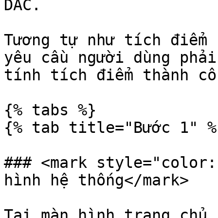
DAC.

Tương tự như tích điểm 
yêu cầu người dùng phải
tính tích điểm thành côn
{% tabs %}

{% tab title="Bước 1" %}
### <mark style="color:
hình hệ thống</mark>

Tại màn hình trang chủ 