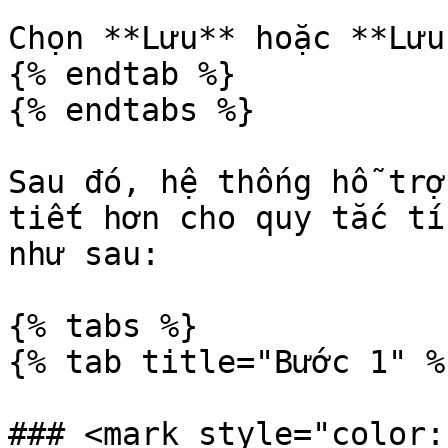
Chọn **Lưu** hoặc **Lưu
{% endtab %}

{% endtabs %}

Sau đó, hệ thống hỗ trợ
tiết hơn cho quy tắc tí
như sau:

{% tabs %}

{% tab title="Bước 1" %}
### <mark style="color: