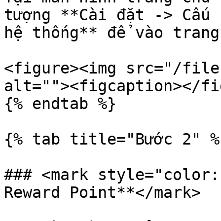
tượng **Cài đặt -> Cấu 
hệ thống** để vào trang
<figure><img src="/file
alt=""><figcaption></fi
{% endtab %}

{% tab title="Bước 2" %}
### <mark style="color:
Reward Point**</mark>
