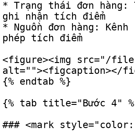
* Trạng thái đơn hàng: 
ghi nhận tích điểm

* Nguồn đơn hàng: Kênh 
phép tích điểm

<figure><img src="/file
alt=""><figcaption></fi
{% endtab %}

{% tab title="Bước 4" %}
### <mark style="color: