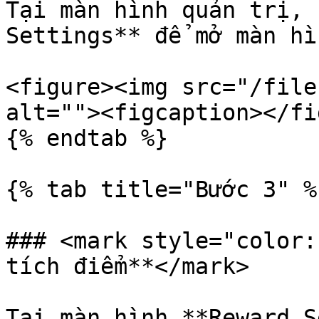
Tại màn hình quản trị, 
Settings** để mở màn hì
<figure><img src="/file
alt=""><figcaption></fi
{% endtab %}

{% tab title="Bước 3" %}
### <mark style="color:
tích điểm**</mark>

Tại màn hình **Reward S