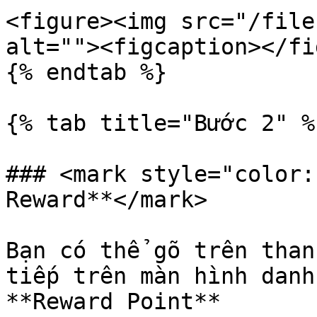
<figure><img src="/file
alt=""><figcaption></fi
{% endtab %}

{% tab title="Bước 2" %}
### <mark style="color:
Reward**</mark>

Bạn có thể gõ trên than
tiếp trên màn hình danh
**Reward Point**
