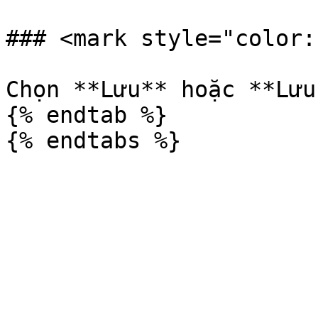
### <mark style="color:
Chọn **Lưu** hoặc **Lưu
{% endtab %}
