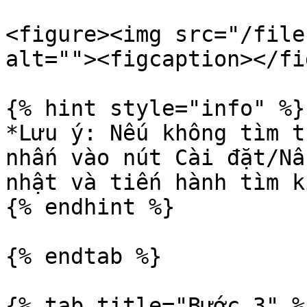
<figure><img src="/file
alt=""><figcaption></fi
{% hint style="info" %}

*Lưu ý: Nếu không tìm t
nhấn vào nút Cài đặt/Nâ
nhật và tiến hành tìm k
{% endhint %}

{% endtab %}

{% tab title="Bước 3" %}