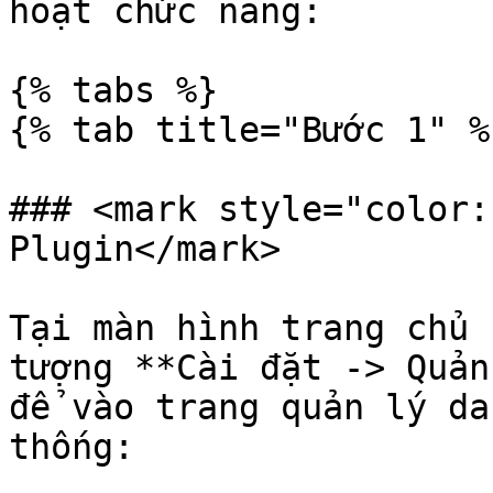
hoạt chức năng:

{% tabs %}

{% tab title="Bước 1" %}
### <mark style="color:
Plugin</mark>

Tại màn hình trang chủ 
tượng **Cài đặt -> Quản
để vào trang quản lý da
thống:
