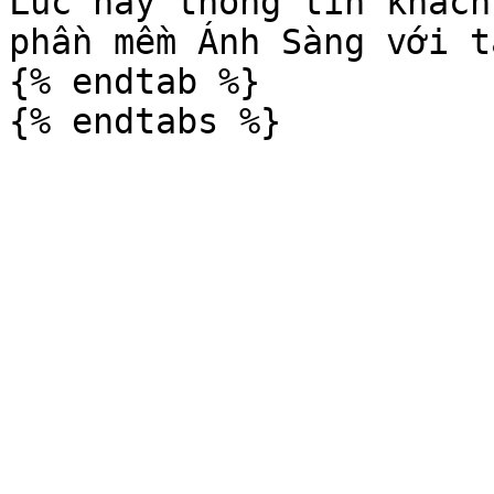
Lúc này thông tin khách
phần mềm Ánh Sàng với t
{% endtab %}
