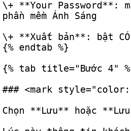
\+ **Your Password**: m
phần mềm Ánh Sáng

\+ **Xuất bản**: bật CÓ
{% endtab %}

{% tab title="Bước 4" %}
### <mark style="color:
Chọn **Lưu** hoặc **Lưu