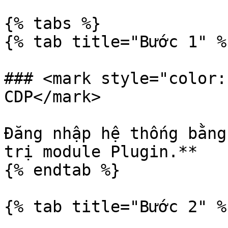
{% tabs %}

{% tab title="Bước 1" %}
### <mark style="color:
CDP</mark>

Đăng nhập hệ thống bằng
trị module Plugin.**

{% endtab %}

{% tab title="Bước 2" %}