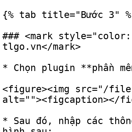
{% tab title="Bước 3" %}
### <mark style="color:
tlgo.vn</mark>

* Chọn plugin **phần mề
<figure><img src="/file
alt=""><figcaption></fi
* Sau đó, nhập các thôn
hình sau:
