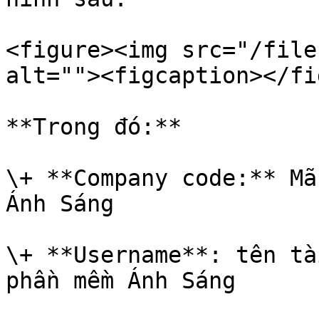
<figure><img src="/file
alt=""><figcaption></fi
**Trong đó:**

\+ **Company code:** Mã
Ánh Sáng

\+ **Username**: tên tà
phần mềm Ánh Sáng
