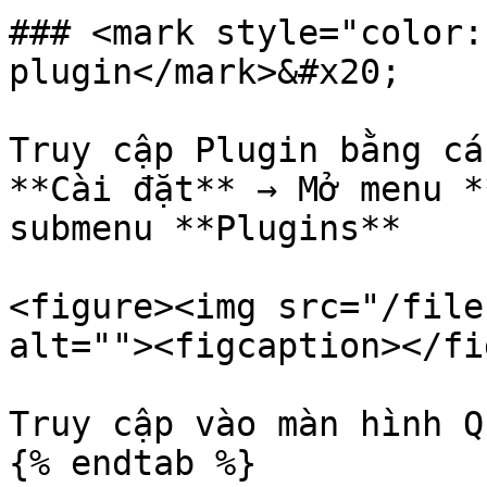
### <mark style="color:
plugin</mark>&#x20;

Truy cập Plugin bằng cá
**Cài đặt** → Mở menu *
submenu **Plugins**

<figure><img src="/file
alt=""><figcaption></fi
Truy cập vào màn hình Q
{% endtab %}
