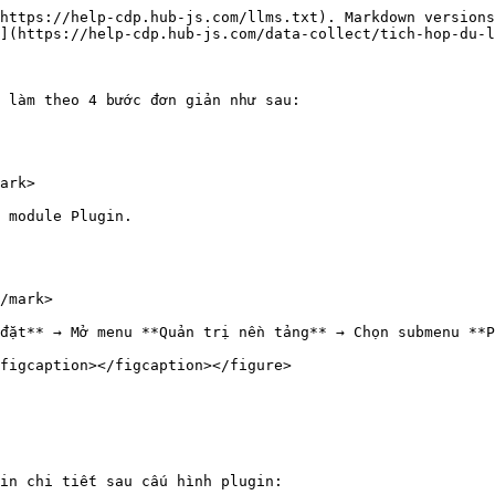
https://help-cdp.hub-js.com/llms.txt). Markdown versions
](https://help-cdp.hub-js.com/data-collect/tich-hop-du-l
 làm theo 4 bước đơn giản như sau:

ark>

 module Plugin.

/mark>

đặt** → Mở menu **Quản trị nền tảng** → Chọn submenu **P
figcaption></figcaption></figure>

in chi tiết sau cấu hình plugin:
