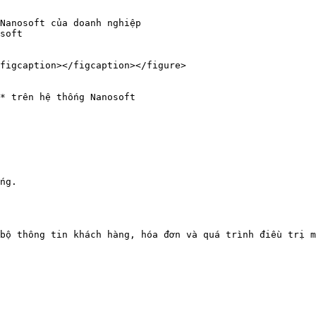
Nanosoft của doanh nghiệp

soft

figcaption></figcaption></figure>

* trên hệ thống Nanosoft

ng.

bộ thông tin khách hàng, hóa đơn và quá trình điều trị m