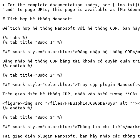
> For the complete documentation index, see [llms.txt](
`.md` to page URLs; this page is available as [Markdown
# Tích hợp hệ thống Nanosoft

Để tích hợp hệ thống Nanosoft với hệ thống CDP, bạn hãy
{% tabs %}

{% tab title="Bước 1" %}

### <mark style="color:blue;">Đăng nhập hệ thống CDP</m
Đăng nhập hệ thống CDP bằng tài khoản có quyền quản trị
{% endtab %}

{% tab title="Bước 2" %}

### <mark style="color:blue;">Truy cập plugin Nanosoft<
Trên giao diện hệ thống CDP, nhấn vào biểu tượng **Cài 
<figure><img src="/files/FFBu1phL4JCSG6Da7SyS" alt=""><
{% endtab %}

{% tab title="Bước 3" %}

### <mark style="color:blue;">Thông tin chi tiết</mark>

Tại giao diện plugin Nanosoft, bạn hãy nhập các thông t