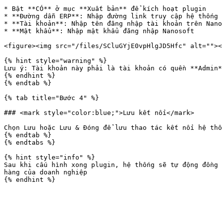
* Bật **CÓ** ở mục **Xuất bản** để kích hoạt plugin

* **Đường dẫn ERP**: Nhập đường link truy cập hệ thống 
* **Tài khoản**: Nhập tên đăng nhập tài khoản trên Nano
* **Mật khẩu**: Nhập mật khẩu đăng nhập Nanosoft

<figure><img src="/files/SCluGYjE0vpHlgJD5Hfc" alt=""><
{% hint style="warning" %}

Lưu ý: Tài khoản này phải là tài khoản có quền **Admin*
{% endhint %}

{% endtab %}

{% tab title="Bước 4" %}

### <mark style="color:blue;">Lưu kết nối</mark>

Chọn Lưu hoặc Lưu & Đóng để lưu thao tác kết nối hệ thố
{% endtab %}

{% endtabs %}

{% hint style="info" %}

Sau khi cấu hình xong plugin, hệ thống sẽ tự động đồng 
hàng của doanh nghiệp
