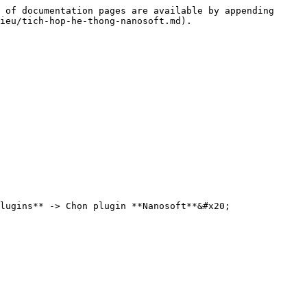
 of documentation pages are available by appending 
ieu/tich-hop-he-thong-nanosoft.md).

lugins** -> Chọn plugin **Nanosoft**&#x20;
