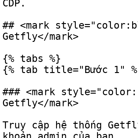
CDP.

## <mark style="color:b
Getfly</mark>

{% tabs %}

{% tab title="Bước 1" %}
### <mark style="color:
Getfly</mark>

Truy cập hệ thống Getfl
khoản admin của bạn.
