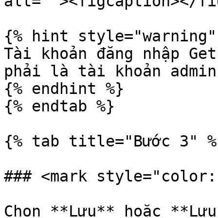
alt=""><figcaption></fi
{% hint style="warning" 
Tài khoản đăng nhập Get
phải là tài khoản admin

{% endhint %}

{% endtab %}

{% tab title="Bước 3" %}
### <mark style="color:
Chọn **Lưu** hoặc **Lưu