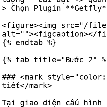
> Chọn Plugin **Getfly**
<figure><img src="/file
alt=""><figcaption></fi
{% endtab %}

{% tab title="Bước 2" %}
### <mark style="color:
tiết</mark>

Tại giao diện cấu hình 