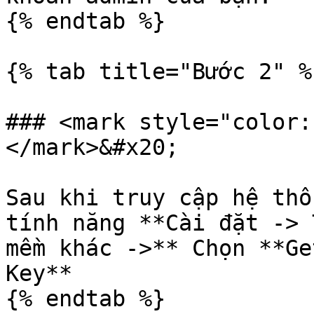
{% endtab %}

{% tab title="Bước 2" %}
### <mark style="color:
</mark>&#x20;

Sau khi truy cập hệ thố
tính năng **Cài đặt -> 
mềm khác ->** Chọn **Ge
Key**

{% endtab %}
