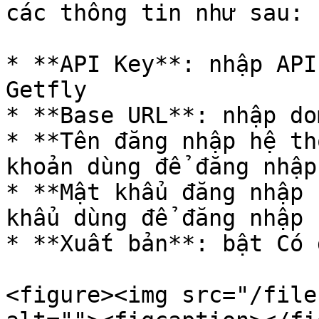
các thông tin như sau:

* **API Key**: nhập API
Getfly

* **Base URL**: nhập do
* **Tên đăng nhập hệ th
khoản dùng để đăng nhập
* **Mật khẩu đăng nhập 
khẩu dùng để đăng nhập 
* **Xuất bản**: bật Có 
<figure><img src="/file