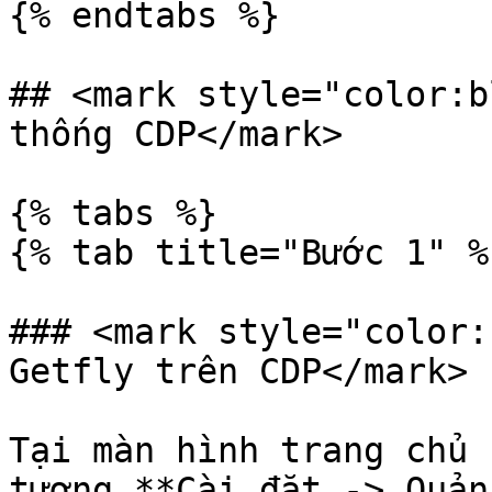
{% endtabs %}

## <mark style="color:b
thống CDP</mark>

{% tabs %}

{% tab title="Bước 1" %}
### <mark style="color:
Getfly trên CDP</mark>

Tại màn hình trang chủ 
tượng **Cài đặt -> Quản