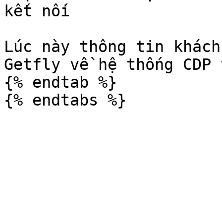
kết nối

Lúc này thông tin khách
Getfly về hệ thống CDP 
{% endtab %}
