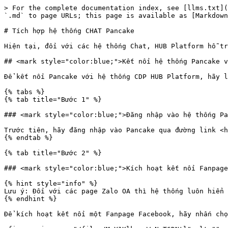
> For the complete documentation index, see [llms.txt](
`.md` to page URLs; this page is available as [Markdown
# Tích hợp hệ thống CHAT Pancake

Hiện tại, đối với các hệ thống Chat, HUB Platform hỗ tr
## <mark style="color:blue;">Kết nối hệ thống Pancake v
Để kết nối Pancake với hệ thống CDP HUB Platform, hãy l
{% tabs %}

{% tab title="Bước 1" %}

### <mark style="color:blue;">Đăng nhập vào hệ thống Pa
Trước tiên, hãy đăng nhập vào Pancake qua đường link <h
{% endtab %}

{% tab title="Bước 2" %}

### <mark style="color:blue;">Kích hoạt kết nối Fanpage
{% hint style="info" %}

Lưu ý: Đối với các page Zalo OA thì hệ thống luôn hiển 
{% endhint %}

Để kích hoạt kết nối một Fanpage Facebook, hãy nhấn chọ