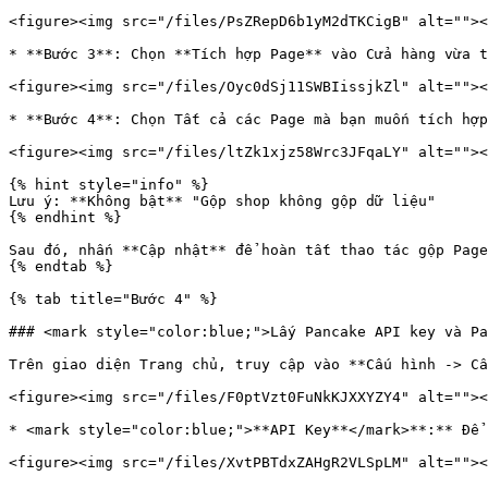
<figure><img src="/files/PsZRepD6b1yM2dTKCigB" alt=""><
* **Bước 3**: Chọn **Tích hợp Page** vào Cửa hàng vừa t
<figure><img src="/files/Oyc0dSj11SWBIissjkZl" alt=""><
* **Bước 4**: Chọn Tất cả các Page mà bạn muốn tích hợp
<figure><img src="/files/ltZk1xjz58Wrc3JFqaLY" alt=""><
{% hint style="info" %}

Lưu ý: **Không bật** "Gộp shop không gộp dữ liệu"

{% endhint %}

Sau đó, nhấn **Cập nhật** để hoàn tất thao tác gộp Page
{% endtab %}

{% tab title="Bước 4" %}

### <mark style="color:blue;">Lấy Pancake API key và Pa
Trên giao diện Trang chủ, truy cập vào **Cấu hình -> Cấ
<figure><img src="/files/F0ptVzt0FuNkKJXXYZY4" alt=""><
* <mark style="color:blue;">**API Key**</mark>**:** Để 
<figure><img src="/files/XvtPBTdxZAHgR2VLSpLM" alt=""><