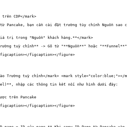
 trên CDP</mark>

từ Pancake, bạn cần cài đặt trường tùy chính Nguồn sao c
iá trị trong "Nguồn" khách hàng.**</mark>

rường tuỳ chỉnh** -> Gõ từ "**Nguồn**" hoặc "**Funnel**"
figcaption></figcaption></figure>

ào Trường tuỳ chỉnh</mark> <mark style="color:blue;"></m
el)**, nhập các thông tin kết nối như hình dưới đây:

ược trên Pancake

figcaption></figcaption></figure>

D page = ID của page.** Khi copy ID Page từ Pancake vào,