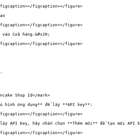
figcaption></figcaption></figure>

ạo

figcaption></figcaption></figure>

 vào Cửa hàng.&#x20;

figcaption></figcaption></figure>

.

ncake Shop Id</mark>

u hình ứng dụng** để lấy **API key**:

figcaption></figcaption></figure>

lấy API Key, hãy nhấn chọn **Thêm mới** để tạo mới API k
figcaption></figcaption></figure>
