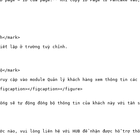
h</mark>

iết lập ở trường tuỳ chỉnh.

ộ</mark>

ruy cập vào module Quản lý khách hàng xem thông tin các 
figcaption></figcaption></figure>

ống sẽ tự động đồng bộ thông tin của khách này với tần s
ớc nào, vui lòng liên hệ với HUB để nhận được hỗ trợ thô