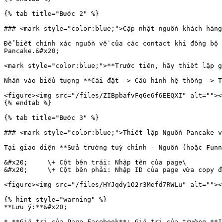
{% tab title="Bước 2" %}

### <mark style="color:blue;">Cập nhật nguồn khách hàng
Để biết chính xác nguồn về của các contact khi đồng bộ 
Pancake.&#x20;

<mark style="color:blue;">**Trước tiên, hãy thiết lập g
Nhấn vào biểu tượng **Cài đặt -> Cấu hình hệ thống -> T
<figure><img src="/files/ZIBpbafvFqGe6f6EEQXI" alt=""><
{% endtab %}

{% tab title="Bước 3" %}

### <mark style="color:blue;">Thiết lập Nguồn Pancake v
Tại giao diện **Sửa trường tuỳ chỉnh - Nguồn (hoặc Funn
&#x20;     \+ Cột bên trái: Nhập tên của page\

&#x20;     \+ Cột bên phải: Nhập ID của page vừa copy đ
<figure><img src="/files/HYJqdy1O2r3Mefd7RWLu" alt=""><
{% hint style="warning" %}

**Lưu ý:**&#x20;

* **Giá trị của Page Facebook**: Giá trị của trường **I