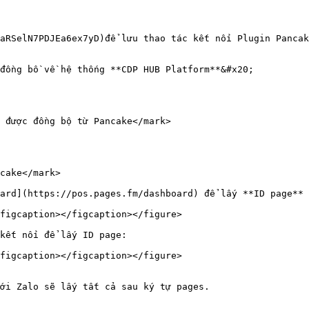
aRSelN7PDJEa6ex7yD)để lưu thao tác kết nối Plugin Pancak
đồng bồ về hệ thống **CDP HUB Platform**&#x20;

 được đồng bộ từ Pancake</mark>

cake</mark>

ard](https://pos.pages.fm/dashboard) để lấy **ID page**

figcaption></figcaption></figure>

kết nối để lấy ID page:

figcaption></figcaption></figure>

ới Zalo sẽ lấy tất cả sau ký tự pages.
