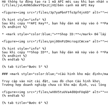
Hệ thống tự động tạo ra 1 mã API mới sau khi bạn nhấn v
(/files/jvL4U96SdmxVTQxzCjVQ)bên cạnh mã API Key

<figure><img src="/files/3p7yaPbnFTfo3pf4jnXO" alt=""><
{% hint style="info" %}

Sau khi copy **API Key**, bạn hãy dán mã này vào ô **Pa
{% endhint %}

* <mark style="color:blue;">**Shop ID:**</mark> Để lấy 
<figure><img src="/files/pnj00nPzDHcroqzCWcxe" alt=""><
{% hint style="info" %}

Sau khi copy **Shop ID**, bạn hãy dán mã này vào ô **Pa
{% endhint %}

{% endtab %}

{% tab title="Bước 5" %}

### <mark style="color:blue;">Cấu hình kho mặc định</ma
Truy cập vào nút cài đặt, sau đó chọn Cấu hình kho\

Trường hợp doanh nghiệp chưa có kho mặc định, vui lòng 
<figure><img src="/files/wV8V5tuUVa4d0QnFUqGD" alt=""><
{% endtab %}

{% tab title="Bước 6" %}
