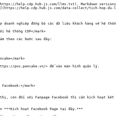
https://help-cdp.hub-js.com/llms.txt). Markdown versions
](https://help-cdp.hub-js.com/data-collect/tich-hop-du-l
ợ doanh nghiệp đồng bộ các dữ liệu khách hàng về hệ thốn
ới hệ thống CDP</mark>

àm theo các bước sau đây:

ncake</mark>

ttps://pos.pancake.vn/> để vào màn hình quản lý.

 Facebook:</mark>

thị, còn đối với Fanpage Facebook thì cần kích hoạt kết 
n ***Kích hoạt Facebook Page tại đây.***
