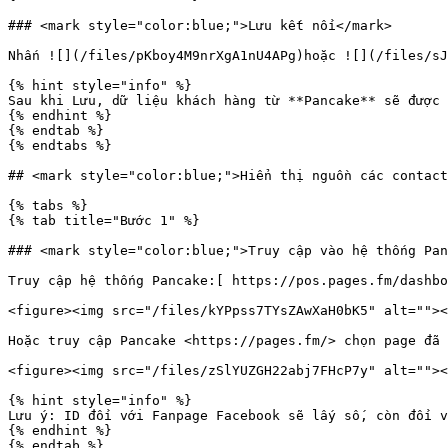
### <mark style="color:blue;">Lưu kết nối</mark>

Nhấn ![](/files/pKboy4M9nrXgA1nU4APg)hoặc ![](/files/sJ
{% hint style="info" %}

Sau khi Lưu, dữ liệu khách hàng từ **Pancake** sẽ được 
{% endhint %}

{% endtab %}

{% endtabs %}

## <mark style="color:blue;">Hiển thị nguồn các contact
{% tabs %}

{% tab title="Bước 1" %}

### <mark style="color:blue;">Truy cập vào hệ thống Pan
Truy cập hệ thống Pancake:[ https://pos.pages.fm/dashbo
<figure><img src="/files/kYPpss7TYsZAwXaH0bK5" alt=""><
Hoặc truy cập Pancake <https://pages.fm/> chọn page đã 
<figure><img src="/files/zSlYUZGH22abj7FHcP7y" alt=""><
{% hint style="info" %}

Lưu ý: ID đối với Fanpage Facebook sẽ lấy số, còn đối v
{% endhint %}

{% endtab %}
