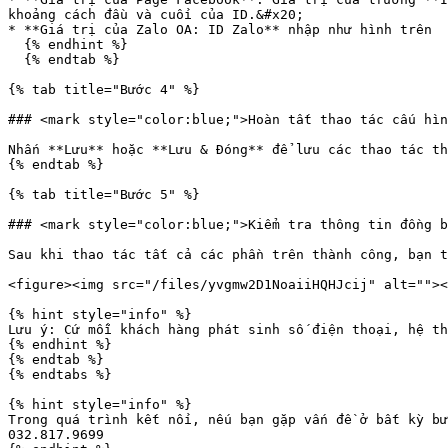
khoảng cách đầu và cuối của ID.&#x20;

* **Giá trị của Zalo OA: ID Zalo** nhập như hình trên

  {% endhint %}

  {% endtab %}

{% tab title="Bước 4" %}

### <mark style="color:blue;">Hoàn tất thao tác cấu hìn
Nhấn **Lưu** hoặc **Lưu & Đóng** để lưu các thao tác th
{% endtab %}

{% tab title="Bước 5" %}

### <mark style="color:blue;">Kiểm tra thông tin đồng b
Sau khi thao tác tất cả các phần trên thành công, bạn t
<figure><img src="/files/yvgmw2D1NoaiiHQHJcij" alt=""><
{% hint style="info" %}

Lưu ý: Cứ mỗi khách hàng phát sinh số điện thoại, hệ th
{% endhint %}

{% endtab %}

{% endtabs %}

{% hint style="info" %}

Trong quá trình kết nối, nếu bạn gặp vấn đề ở bất kỳ bư
032.817.9699
