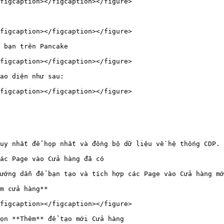
figcaption></figcaption></figure>

figcaption></figcaption></figure>

 bạn trên Pancake

figcaption></figcaption></figure>

ao diện như sau:

figcaption></figcaption></figure>

uy nhất để họp nhất và đồng bộ dữ liệu về hệ thống CDP.

ác Page vào Cửa hàng đã có

ướng dẫn để bạn tạo và tích hợp các Page vào Cửa hàng mớ
m cửa hàng**

figcaption></figcaption></figure>

ọn **Thêm** để tạo mới Cửa hàng
