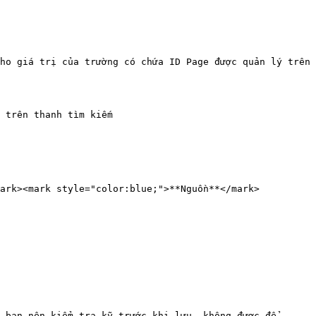
ho giá trị của trường có chứa ID Page được quản lý trên 
 trên thanh tìm kiếm

ark><mark style="color:blue;">**Nguồn**</mark>

 bạn nên kiểm tra kỹ trước khi lưu, không được để 