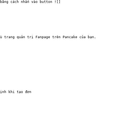
bằng cách nhấn vào button ![]
u trang quản trị Fanpage trên Pancake của bạn.

ịnh khi tạo đơn
