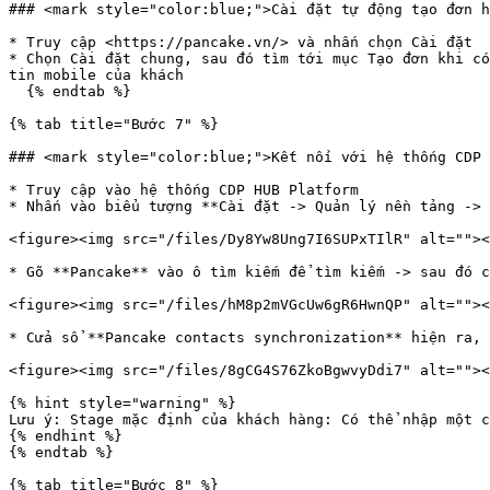
### <mark style="color:blue;">Cài đặt tự động tạo đơn h
* Truy cập <https://pancake.vn/> và nhấn chọn Cài đặt

* Chọn Cài đặt chung, sau đó tìm tới mục Tạo đơn khi có
tin mobile của khách

  {% endtab %}

{% tab title="Bước 7" %}

### <mark style="color:blue;">Kết nối với hệ thống CDP 
* Truy cập vào hệ thống CDP HUB Platform

* Nhấn vào biểu tượng **Cài đặt -> Quản lý nền tảng -> 
<figure><img src="/files/Dy8Yw8Ung7I6SUPxTIlR" alt=""><
* Gõ **Pancake** vào ô tìm kiếm để tìm kiếm -> sau đó c
<figure><img src="/files/hM8p2mVGcUw6gR6HwnQP" alt=""><
* Cửa sổ **Pancake contacts synchronization** hiện ra, 
<figure><img src="/files/8gCG4S76ZkoBgwvyDdi7" alt=""><
{% hint style="warning" %}

Lưu ý: Stage mặc định của khách hàng: Có thể nhập một c
{% endhint %}

{% endtab %}

{% tab title="Bước 8" %}
