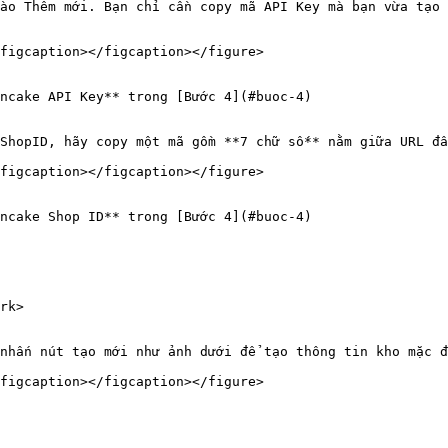
ào Thêm mới. Bạn chỉ cần copy mã API Key mà bạn vừa tạo 
figcaption></figcaption></figure>

ncake API Key** trong [Bước 4](#buoc-4)

ShopID, hãy copy một mã gồm **7 chữ số** nằm giữa URL đầ
figcaption></figcaption></figure>

ncake Shop ID** trong [Bước 4](#buoc-4)

rk>

nhấn nút tạo mới như ảnh dưới để tạo thông tin kho mặc đ
figcaption></figcaption></figure>
