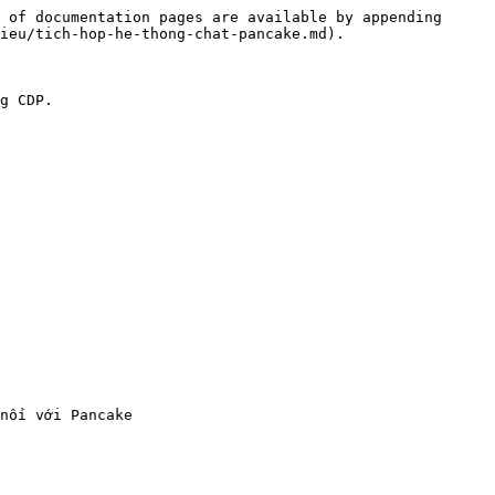
 of documentation pages are available by appending 
ieu/tich-hop-he-thong-chat-pancake.md).

g CDP.

nối với Pancake
