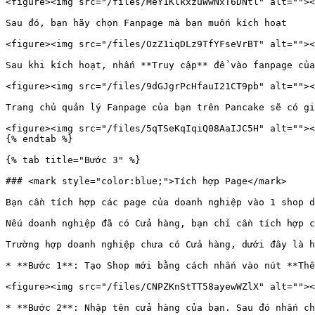
<figure><img src="/files/MeY1KlkxzuWwNxT6DNtl" alt=""><
Sau đó, bạn hãy chọn Fanpage mà bạn muốn kích hoạt

<figure><img src="/files/OzZ1iqDLz9TfYFseVrBT" alt=""><
Sau khi kích hoạt, nhấn **Truy cập** để vào fanpage của
<figure><img src="/files/9dGJgrPcHfauI21CT9pb" alt=""><
Trang chủ quản lý Fanpage của bạn trên Pancake sẽ có gi
<figure><img src="/files/5qTSeKqIqiQ08AaIJC5H" alt=""><
{% endtab %}

{% tab title="Bước 3" %}

### <mark style="color:blue;">Tích hợp Page</mark>

Bạn cần tích hợp các page của doanh nghiệp vào 1 shop d
Nếu doanh nghiệp đã có Cửa hàng, bạn chỉ cần tích hợp c
Trường hợp doanh nghiệp chưa có Cửa hàng, dưới đây là h
* **Bước 1**: Tạo Shop mới bằng cách nhấn vào nút **Thê
<figure><img src="/files/CNPZKnStTT58ayewWZlX" alt=""><
* **Bước 2**: Nhập tên cửa hàng của bạn. Sau đó nhấn ch