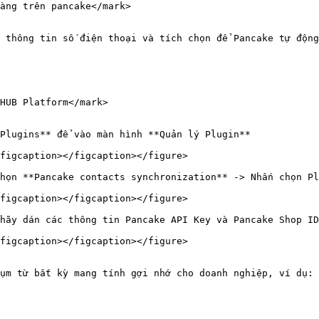
àng trên pancake</mark>

 thông tin số điện thoại và tích chọn để Pancake tự động
HUB Platform</mark>

Plugins** để vào màn hình **Quản lý Plugin**

figcaption></figcaption></figure>

họn **Pancake contacts synchronization** -> Nhấn chọn Pl
figcaption></figcaption></figure>

hãy dán các thông tin Pancake API Key và Pancake Shop ID
figcaption></figcaption></figure>

ụm từ bất kỳ mang tính gợi nhớ cho doanh nghiệp, ví dụ: 