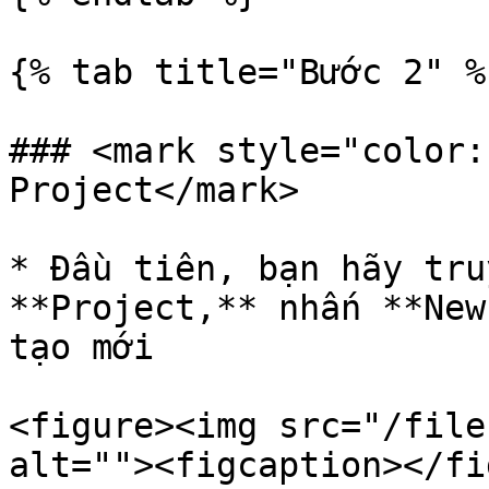
{% tab title="Bước 2" %}
### <mark style="color:
Project</mark>

* Đầu tiên, bạn hãy tru
**Project,** nhấn **New
tạo mới

<figure><img src="/file
alt=""><figcaption></fi