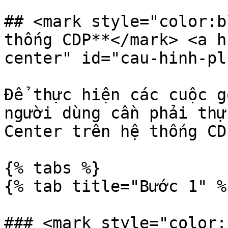
## <mark style="color:b
thống CDP**</mark> <a h
center" id="cau-hinh-pl
Để thực hiện các cuộc g
người dùng cần phải thự
Center trên hệ thống CD
{% tabs %}

{% tab title="Bước 1" %}
### <mark style="color: