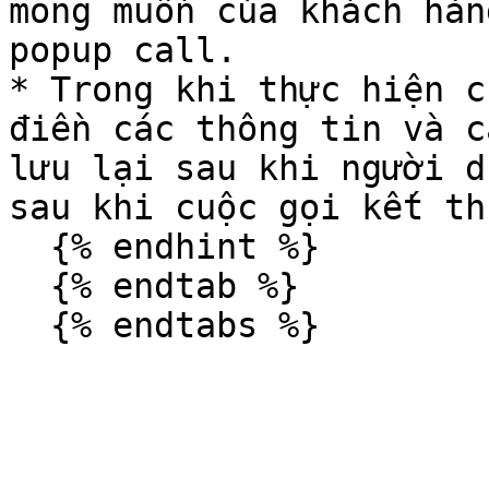
mong muốn của khách hàn
popup call.

* Trong khi thực hiện c
điền các thông tin và c
lưu lại sau khi người d
sau khi cuộc gọi kết thú
  {% endhint %}

  {% endtab %}
