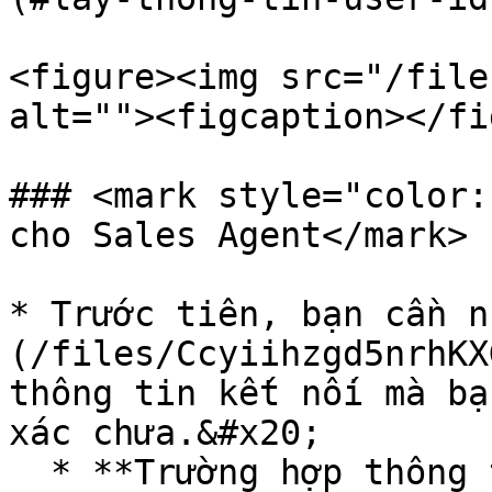
<figure><img src="/file
alt=""><figcaption></fi
### <mark style="color:
cho Sales Agent</mark>

* Trước tiên, bạn cần n
(/files/Ccyiihzgd5nrhKX
thông tin kết nối mà bạ
xác chưa.&#x20;

  * **Trường hợp thông tin chính xác**, Trường 