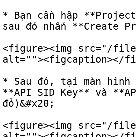
* Bạn cần hập **Project
sau đó nhấn **Create Pr
<figure><img src="/file
alt=""><figcaption></fi
* Sau đó, tại màn hình 
**API SID Key** và **AP
đỏ)&#x20;

<figure><img src="/file
alt=""><figcaption></fi