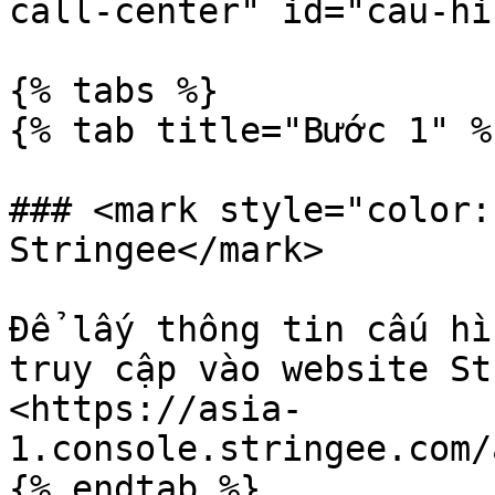
call-center" id="cau-hi
{% tabs %}

{% tab title="Bước 1" %}
### <mark style="color:
Stringee</mark>

Để lấy thông tin cấu hì
truy cập vào website St
<https://asia-
1.console.stringee.com/
{% endtab %}
