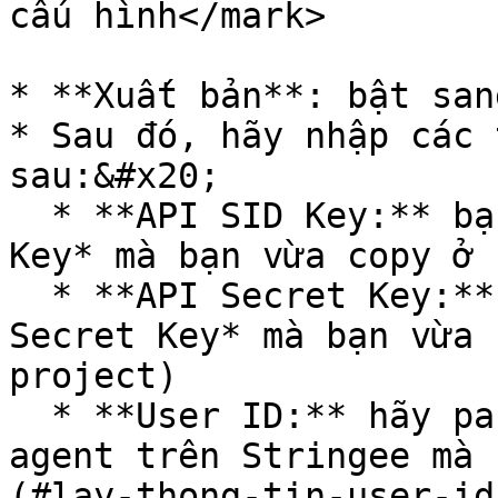
cấu hình</mark>

* **Xuất bản**: bật san
* Sau đó, hãy nhập các 
sau:&#x20;

  * **API SID Key:** bạn chỉ cần paste *API SID 
Key* mà bạn vừa copy ở 
  * **API Secret Key:** bạn chỉ cần paste *API 
Secret Key* mà bạn vừa 
project)

  * **User ID:** hãy paste các *User ID* của các 
agent trên Stringee mà 
(#lay-thong-tin-user-id