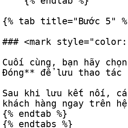
    {% endtab %}

{% tab title="Bước 5" %}
### <mark style="color:
Cuối cùng, bạn hãy chọn
Đóng** để lưu thao tác 
Sau khi lưu kết nối, cá
khách hàng ngay trên hệ
{% endtab %}

{% endtabs %}
