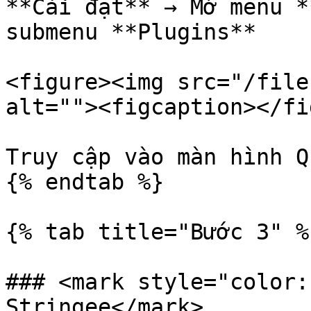
**Cài đặt** → Mở menu *
submenu **Plugins**

<figure><img src="/file
alt=""><figcaption></fi
Truy cập vào màn hình Q
{% endtab %}

{% tab title="Bước 3" %}
### <mark style="color:
Stringee</mark>
