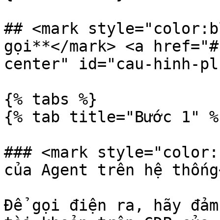
## <mark style="color:b
gọi**</mark> <a href="#
center" id="cau-hinh-pl
{% tabs %}

{% tab title="Bước 1" %}
### <mark style="color:
của Agent trên hệ thống
Để gọi điện ra, hãy đảm