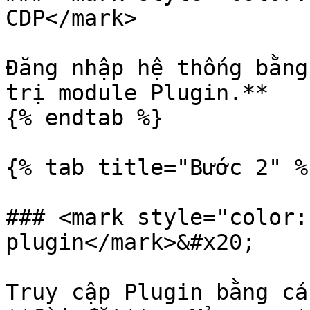
CDP</mark>

Đăng nhập hệ thống bằng
trị module Plugin.**

{% endtab %}

{% tab title="Bước 2" %}
### <mark style="color:
plugin</mark>&#x20;

Truy cập Plugin bằng cá