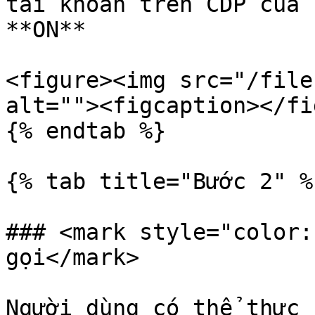
tài khoản trên CDP của 
**ON**

<figure><img src="/file
alt=""><figcaption></fi
{% endtab %}

{% tab title="Bước 2" %}
### <mark style="color:
gọi</mark>

Người dùng có thể thực 