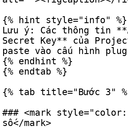
{% hint style="info" %}

Lưu ý: Các thông tin **
Secret Key** của Projec
paste vào cấu hình plug
{% endhint %}

{% endtab %}

{% tab title="Bước 3" %}
### <mark style="color:
số</mark>
