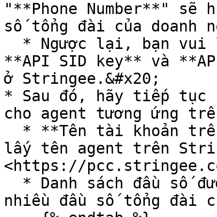
"**Phone Number**" sẽ h
số tổng đài của doanh n
  * Ngược lại, bạn vui lòng check lại thông tin 
**API SID key** và **AP
ở Stringee.&#x20;

* Sau đó, hãy tiếp tục 
cho agent tương ứng trê
  * **Tên tài khoản trên Stringee:** Bạn có thể 
lấy tên agent trên Stri
<https://pcc.stringee.c
  * Danh sách đầu số được routing: chọn 1 hoặc 
nhiều đầu số tổng đài c