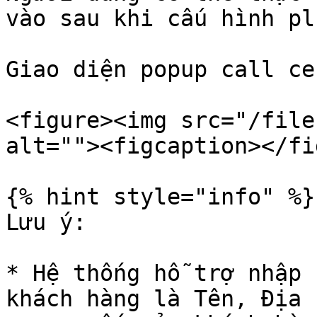
vào sau khi cấu hình pl
Giao diện popup call ce
<figure><img src="/file
alt=""><figcaption></fi
{% hint style="info" %}

Lưu ý:

* Hệ thống hỗ trợ nhập 
khách hàng là Tên, Địa 