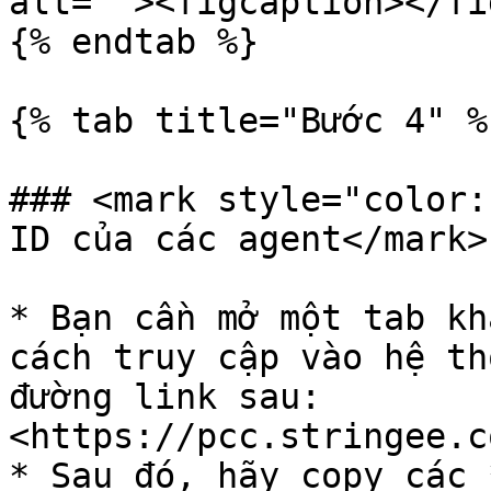
alt=""><figcaption></fi
{% endtab %}

{% tab title="Bước 4" %}
### <mark style="color:
ID của các agent</mark>

* Bạn cần mở một tab kh
cách truy cập vào hệ th
đường link sau: 
<https://pcc.stringee.c
* Sau đó, hãy copy các 