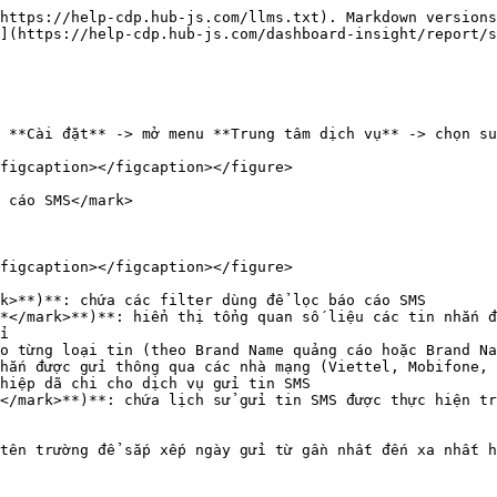
https://help-cdp.hub-js.com/llms.txt). Markdown versions
](https://help-cdp.hub-js.com/dashboard-insight/report/s
 **Cài đặt** -> mở menu **Trung tâm dịch vụ** -> chọn su
figcaption></figcaption></figure>

 cáo SMS</mark>

figcaption></figcaption></figure>

k>**)**: chứa các filter dùng để lọc báo cáo SMS

*</mark>**)**: hiển thị tổng quan số liệu các tin nhắn đ
</mark>**)**: chứa lịch sử gửi tin SMS được thực hiện tr