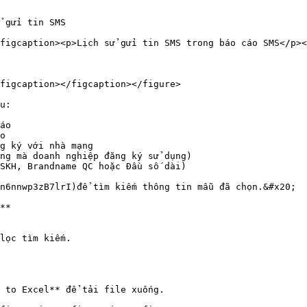
figcaption><p>Lịch sử gửi tin SMS trong báo cáo SMS</p><
figcaption></figcaption></figure>

u:

áo

o

g ký với nhà mạng

ng mà doanh nghiệp đăng ký sử dụng)

SKH, Brandname QC hoặc Đầu số dài)

n6nnwp3zB7lrI)để tìm kiếm thông tin mẫu đã chọn.&#x20;

**

lọc tìm kiếm.

 to Excel** để tải file xuống.
