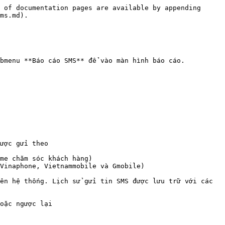
 of documentation pages are available by appending 
ms.md).

bmenu **Báo cáo SMS** để vào màn hình báo cáo.

ược gửi theo

ên hệ thống. Lịch sử gửi tin SMS được lưu trữ với các 