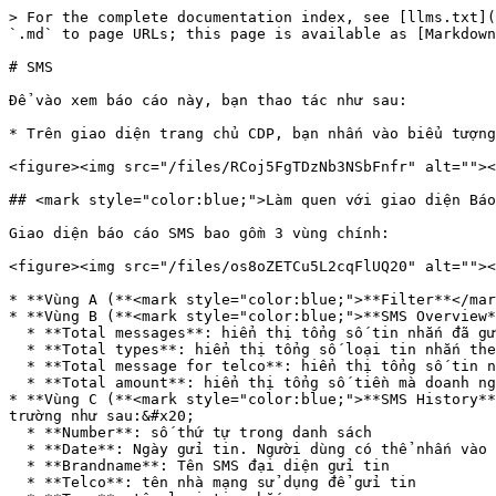
> For the complete documentation index, see [llms.txt](
`.md` to page URLs; this page is available as [Markdown
# SMS

Để vào xem báo cáo này, bạn thao tác như sau:

* Trên giao diện trang chủ CDP, bạn nhấn vào biểu tượng
<figure><img src="/files/RCoj5FgTDzNb3NSbFnfr" alt=""><
## <mark style="color:blue;">Làm quen với giao diện Báo
Giao diện báo cáo SMS bao gồm 3 vùng chính:

<figure><img src="/files/os8oZETCu5L2cqFlUQ20" alt=""><
* **Vùng A (**<mark style="color:blue;">**Filter**</mar
* **Vùng B (**<mark style="color:blue;">**SMS Overview*
  * **Total messages**: hiển thị tổng số tin nhắn đã gửi

  * **Total types**: hiển thị tổng số loại tin nhắn theo từng loại tin (theo Brand Name quảng cáo hoặc Brand Name chăm sóc khách hàng)

  * **Total message for telco**: hiển thị tổng số tin nhắn được gửi thông qua các nhà mạng (Viettel, Mobifone, Vinaphone, Vietnammobile và Gmobile)

  * **Total amount**: hiển thị tổng số tiền mà doanh nghiệp dã chi cho dịch vụ gửi tin SMS

* **Vùng C (**<mark style="color:blue;">**SMS History**
trường như sau:&#x20;

  * **Number**: số thứ tự trong danh sách

  * **Date**: Ngày gửi tin. Người dùng có thể nhấn vào tên trường để sắp xếp ngày gửi từ gần nhất đến xa nhất hoặc ngược lại

  * **Brandname**: Tên SMS đại diện gửi tin

  * **Telco**: tên nhà mạng sử dụng để gửi tin
