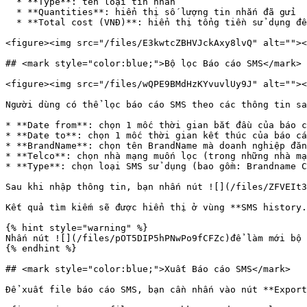
  * **Type**: tên loại tin nhắn

  * **Quantities**: hiển thị số lượng tin nhắn đã gửi

  * **Total cost (VNĐ)**: hiển thị tổng tiền sử dụng để gửi tin SMS

<figure><img src="/files/E3kwtcZBHVJckAxy8lvQ" alt=""><
## <mark style="color:blue;">Bộ lọc Báo cáo SMS</mark>

<figure><img src="/files/wQPE9BMdHzKYvuvlUy9J" alt=""><
Người dùng có thể lọc báo cáo SMS theo các thông tin sa
* **Date from**: chọn 1 mốc thời gian bắt đầu của báo c
* **Date to**: chọn 1 mốc thời gian kết thúc của báo cá
* **BrandName**: chọn tên BrandName mà doanh nghiệp đăn
* **Telco**: chọn nhà mạng muốn lọc (trong những nhà mạ
* **Type**: chọn loại SMS sử dụng (bao gồm: Brandname C
Sau khi nhập thông tin, bạn nhấn nút ![](/files/ZFVEIt3
Kết quả tìm kiếm sẽ được hiển thị ở vùng **SMS history.
{% hint style="warning" %}

Nhấn nút ![](/files/pOT5DIP5hPNwPo9fCFZc)để làm mới bộ 
{% endhint %}

## <mark style="color:blue;">Xuất Báo cáo SMS</mark>

Để xuất file báo cáo SMS, bạn cần nhấn vào nút **Export