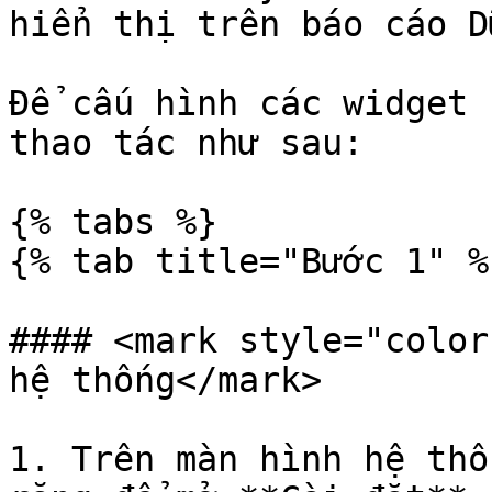
hiển thị trên báo cáo D
Để cấu hình các widget 
thao tác như sau:

{% tabs %}

{% tab title="Bước 1" %}
#### <mark style="color
hệ thống</mark>

1. Trên màn hình hệ thố