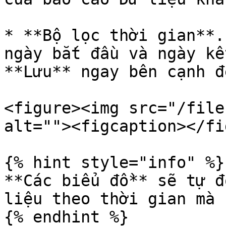
* **Bộ lọc thời gian**.
ngày bắt đầu và ngày kế
**Lưu** ngay bên cạnh đ
<figure><img src="/file
alt=""><figcaption></fi
{% hint style="info" %}

**Các biểu đồ** sẽ tự đ
liệu theo thời gian mà 
{% endhint %}
