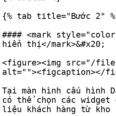
{% tab title="Bước 2" %}
#### <mark style="color
hiển thị</mark>&#x20;

<figure><img src="/file
alt=""><figcaption></fi
Tại màn hình cấu hình D
có thể chọn các widget 
liệu khách hàng từ kho 