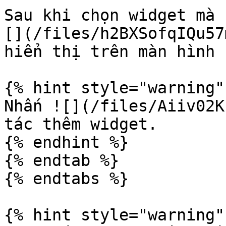
Sau khi chọn widget mà 
[](/files/h2BXSofqIQu57
hiển thị trên màn hình 
{% hint style="warning" 
Nhấn ![](/files/Aiiv02K
tác thêm widget.

{% endhint %}

{% endtab %}

{% endtabs %}

{% hint style="warning" 