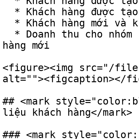
  * Khách hàng được tạo theo thời gian&#x20;

  * Khách hàng được tạo bởi funnel&#x20;

  * Khách hàng mới và khách hàng cũ&#x20;

  * Doanh thu cho nhóm khách hàng cũ và nhóm khách 
hàng mới

<figure><img src="/file
alt=""><figcaption></fi
## <mark style="color:b
liệu khách hàng</mark>

### <mark style="color: