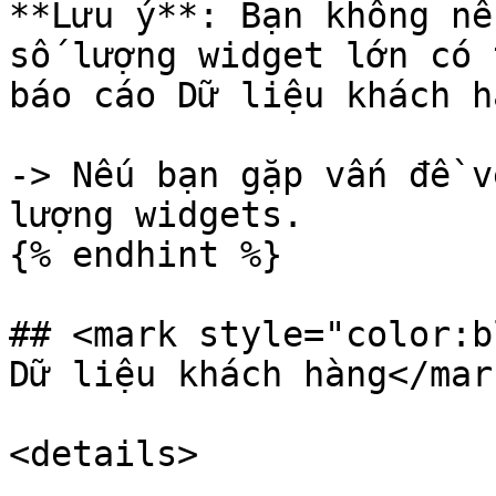
**Lưu ý**: Bạn không nê
số lượng widget lớn có 
báo cáo Dữ liệu khách h
-> Nếu bạn gặp vấn đề v
lượng widgets.

{% endhint %}

## <mark style="color:b
Dữ liệu khách hàng</mark
<details>
