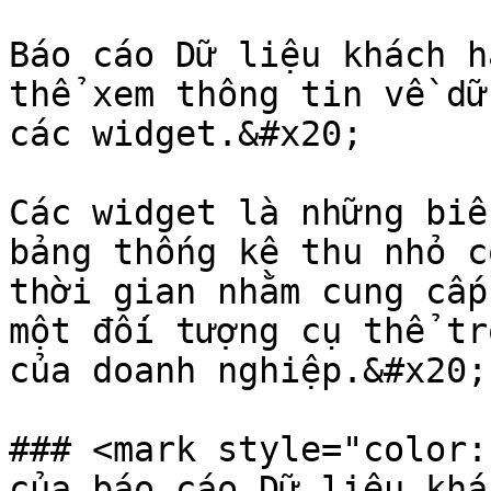
Báo cáo Dữ liệu khách h
thể xem thông tin về dữ
các widget.&#x20;

Các widget là những biể
bảng thống kê thu nhỏ c
thời gian nhằm cung cấp
một đối tượng cụ thể tr
của doanh nghiệp.&#x20;

### <mark style="color:
của báo cáo Dữ liệu khá