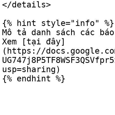
</details>

{% hint style="info" %}

Mô tả danh sách các báo
Xem [tại đây]
(https://docs.google.co
UG747j8P5TF8WSF3QSVfpr5
usp=sharing)
