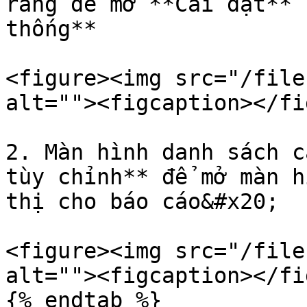
răng để mở **Cài đặt** 
thống**

<figure><img src="/file
alt=""><figcaption></fi
2. Màn hình danh sách c
tùy chỉnh** để mở màn h
thị cho báo cáo&#x20;

<figure><img src="/file
alt=""><figcaption></fi
{% endtab %}
