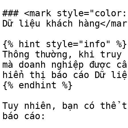
### <mark style="color:
Dữ liệu khách hàng</mark
{% hint style="info" %}

Thông thường, khi truy 
mà doanh nghiệp được cấ
hiển thị báo cáo Dữ liệ
{% endhint %}

Tuy nhiên, bạn có thể t
báo cáo:
