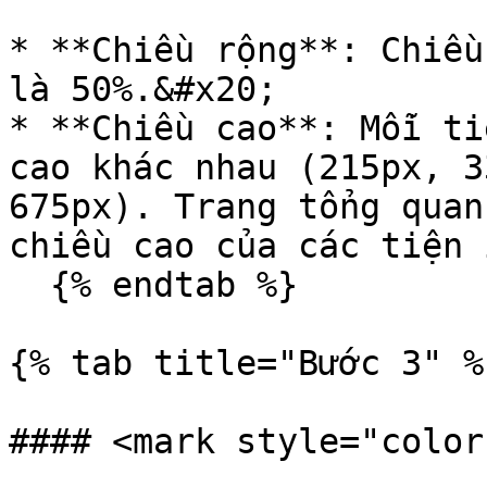
* **Chiều rộng**: Chiều
là 50%.&#x20;

* **Chiều cao**: Mỗi ti
cao khác nhau (215px, 3
675px). Trang tổng quan
chiều cao của các tiện 
  {% endtab %}

{% tab title="Bước 3" %}
#### <mark style="color