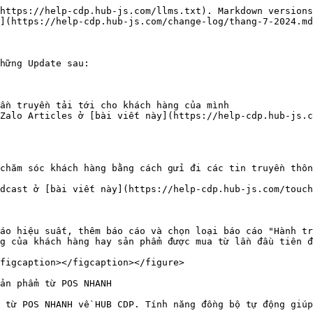
https://help-cdp.hub-js.com/llms.txt). Markdown versions
](https://help-cdp.hub-js.com/change-log/thang-7-2024.md
hững Update sau:

ần truyền tải tới cho khách hàng của mình

Zalo Articles ở [bài viết này](https://help-cdp.hub-js.
chăm sóc khách hàng bằng cách gửi đi các tin truyền thôn
dcast ở [bài viết này](https://help-cdp.hub-js.com/touch
áo hiệu suất, thêm báo cáo và chọn loại báo cáo "Hành tr
g của khách hàng hay sản phẩm được mua từ lần đầu tiên đ
figcaption></figcaption></figure>

ản phẩm từ POS NHANH

 từ POS NHANH về HUB CDP. Tính năng đồng bộ tự động giúp