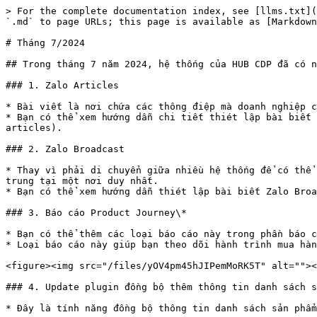
> For the complete documentation index, see [llms.txt](
`.md` to page URLs; this page is available as [Markdown
# Tháng 7/2024

## Trong tháng 7 năm 2024, hệ thống của HUB CDP đã có n
### 1. Zalo Articles

* Bài viết là nơi chứa các thông điệp mà doanh nghiệp c
* Bạn có thể xem hướng dẫn chi tiết thiét lập bài biết 
articles).

### 2. Zalo Broadcast

* Thay vì phải di chuyển giữa nhiều hệ thống để có thể 
trung tại một nơi duy nhất.

* Bạn có thể xem hướng dẫn thiét lập bài biết Zalo Broa
### 3. Báo cáo Product Journey\*

* Bạn có thể thêm các loại báo cáo này trong phần báo c
* Loại báo cáo này giúp bạn theo dõi hành trình mua hàn
<figure><img src="/files/yOV4pm45hJIPemMoRK5T" alt=""><
### 4. Update plugin đồng bộ thêm thông tin danh sách s
* Đây là tính năng đồng bộ thông tin danh sách sản phẩm