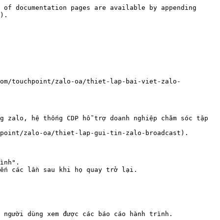
 of documentation pages are available by appending 
).

com/touchpoint/zalo-oa/thiet-lap-bai-viet-zalo-
g zalo, hệ thống CDP hỗ trợ doanh nghiệp chăm sóc tập 
point/zalo-oa/thiet-lap-gui-tin-zalo-broadcast).

ình".

ến các lần sau khi họ quay trở lại.

 người dùng xem được các báo cáo hành trình.
