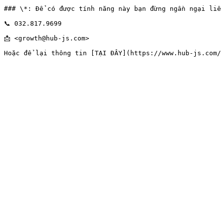
### \*: Để có được tính năng này bạn đừng ngần ngại liê
📞 032.817.9699

📩 <growth@hub-js.com>
