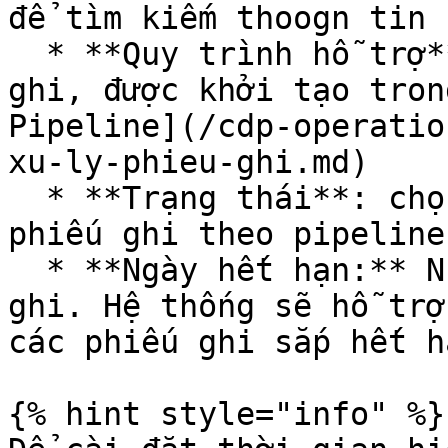
để tìm kiếm thoogn tin 
  * **Quy trình hỗ trợ**: Tên quy trình của phiếu 
ghi, được khởi tạo tron
Pipeline](/cdp-operatio
xu-ly-phieu-ghi.md)

  * **Trạng thái**: chọn trạng thái xử lý của 
phiếu ghi theo pipeline

  * **Ngày hết hạn:** Nhập ngày hết hạn của phiếu 
ghi. Hệ thống sẽ hỗ trợ
các phiếu ghi sắp hết h
{% hint style="info" %}
