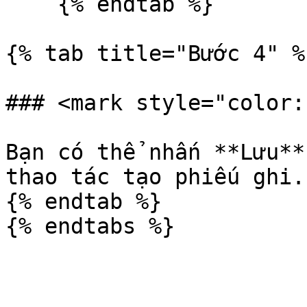
    {% endtab %}

{% tab title="Bước 4" %}
### <mark style="color:
Bạn có thể nhấn **Lưu**
thao tác tạo phiếu ghi.

{% endtab %}
