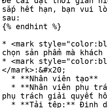
Để cài đặt thời gian hi
sắp hết hạn, bạn vui lò
sau:

{% endhint %}

* <mark style="color:bl
chọn sản phẩm mà khách 
* <mark style="color:bl
</mark>:&#x20;

  * **Nhân viên tạo**

  * **Nhân viên phụ trách:** Điền thông tin người 
phụ trách giải quyết hỗ
  * **Tải tệp:** Định dạng hợp lệ của các tệp được 