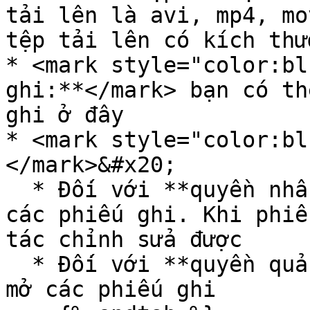
tải lên là avi, mp4, mo
tệp tải lên có kích thư
* <mark style="color:bl
ghi:**</mark> bạn có th
ghi ở đây

* <mark style="color:bl
</mark>&#x20;

  * Đối với **quyền nhân viên** sẽ có quyền khóa 
các phiếu ghi. Khi phiế
tác chỉnh sửa được

  * Đối với **quyền quản lý** sẽ có quyền khóa và 
mở các phiếu ghi
