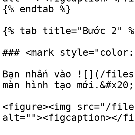
{% endtab %}

{% tab title="Bước 2" %}
### <mark style="color:
Bạn nhấn vào ![](/files
màn hình tạo mới.&#x20;

<figure><img src="/file
alt=""><figcaption></fi