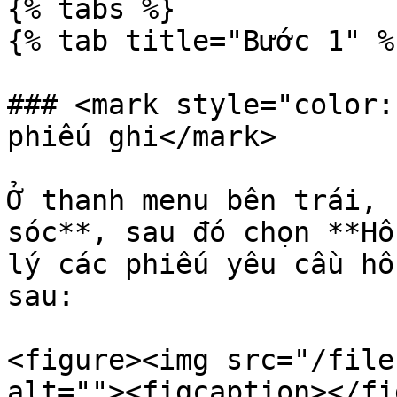
{% tabs %}

{% tab title="Bước 1" %}
### <mark style="color:
phiếu ghi</mark>

Ở thanh menu bên trái, 
sóc**, sau đó chọn **Hỗ
lý các phiếu yêu cầu hỗ
sau:

<figure><img src="/file
alt=""><figcaption></fi