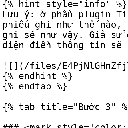
{% hint style="info" %}

Lưu ý: ở phần plugin Ti
phiếu ghi như thế nào, 
ghi sẽ như vậy. Giả sử 
diện điền thông tin sẽ 
![](/files/E4PjNlGHnZfj
{% endhint %}

{% endtab %}

{% tab title="Bước 3" %}
### <mark style="color: