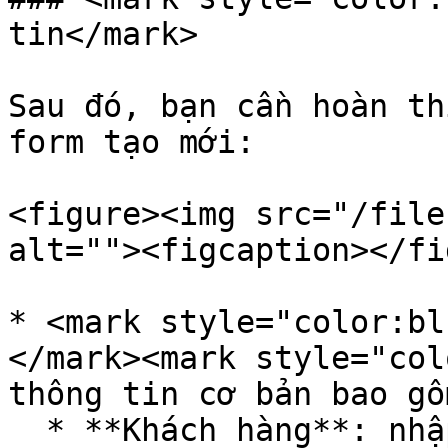
tin</mark>

Sau đó, bạn cần hoàn th
form tạo mới:

<figure><img src="/file
alt=""><figcaption></fi
* <mark style="color:bl
</mark><mark style="col
thông tin cơ bản bao gồm
  * **Khách hàng**: nhập số điện thoại khách hàng 