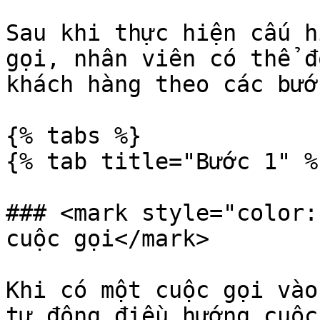
Sau khi thực hiện cấu h
gọi, nhân viên có thể đ
khách hàng theo các bướ
{% tabs %}

{% tab title="Bước 1" %}
### <mark style="color:
cuộc gọi</mark>

Khi có một cuộc gọi vào
tự động điều hướng cuộc