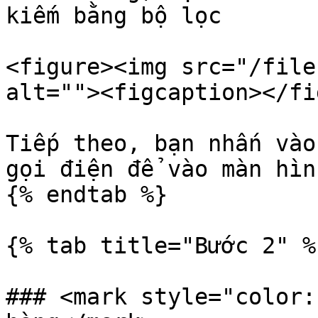
kiếm bằng bộ lọc

<figure><img src="/file
alt=""><figcaption></fi
Tiếp theo, bạn nhấn vào
gọi điện để vào màn hìn
{% endtab %}

{% tab title="Bước 2" %}
### <mark style="color: