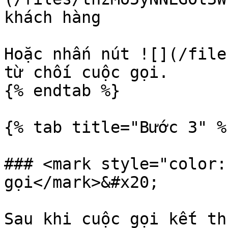
khách hàng

Hoặc nhấn nút ![](/file
từ chối cuộc gọi.

{% endtab %}

{% tab title="Bước 3" %}
### <mark style="color:
gọi</mark>&#x20;

Sau khi cuộc gọi kết th