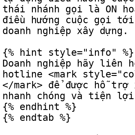
thái nhánh gọi là ON ho
điều hướng cuộc gọi tới
doanh nghiệp xây dựng.

{% hint style="info" %}

Doanh nghiệp hãy liên h
hotline <mark style="co
</mark> để được hỗ trợ 
nhanh chóng và tiện lợi.
{% endhint %}

{% endtab %}
