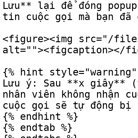
Lưu** lại để đóng popup
tin cuộc gọi mà bạn đã 
<figure><img src="/file
alt=""><figcaption></fi
{% hint style="warning" 
Lưu ý: Sau **x giây** (
nhân viên không nhận cu
cuộc gọi sẽ tự động bị 
{% endhint %}

{% endtab %}
