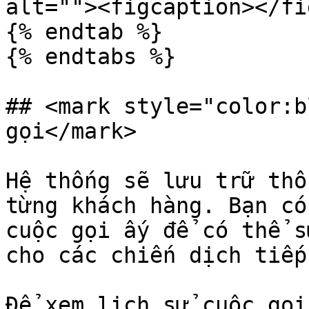
alt=""><figcaption></fi
{% endtab %}

{% endtabs %}

## <mark style="color:b
gọi</mark>

Hệ thống sẽ lưu trữ thô
từng khách hàng. Bạn có
cuộc gọi ấy để có thể s
cho các chiến dịch tiếp
Để xem lịch sử cuộc gọi