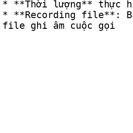
* **Thời lượng** thực h
* **Recording file**: B