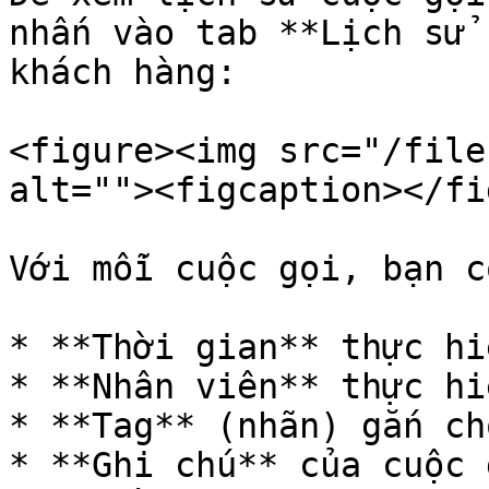
nhấn vào tab **Lịch sử 
khách hàng:

<figure><img src="/file
alt=""><figcaption></fi
Với mỗi cuộc gọi, bạn c
* **Thời gian** thực hi
* **Nhân viên** thực hi
* **Tag** (nhãn) gắn ch
* **Ghi chú** của cuộc g