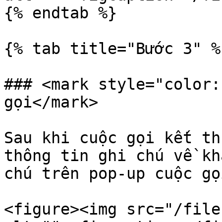
{% endtab %}

{% tab title="Bước 3" %}
### <mark style="color:
gọi</mark>

Sau khi cuộc gọi kết th
thông tin ghi chú về kh
chú trên pop-up cuộc gọi
<figure><img src="/file