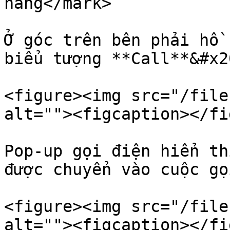
hàng</mark>

Ở góc trên bên phải hồ 
biểu tượng **Call**&#x20
<figure><img src="/file
alt=""><figcaption></fi
Pop-up gọi điện hiển th
được chuyển vào cuộc gọ
<figure><img src="/file
alt=""><figcaption></fi