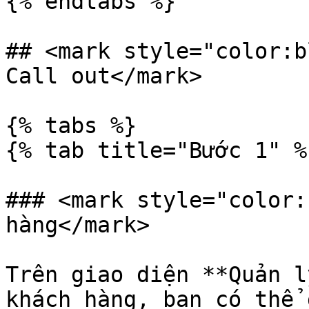
{% endtabs %}

## <mark style="color:b
Call out</mark>

{% tabs %}

{% tab title="Bước 1" %}
### <mark style="color:
hàng</mark>

Trên giao diện **Quản l
khách hàng, bạn có thể 