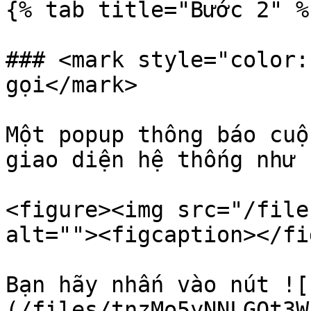
{% tab title="Bước 2" %}
### <mark style="color:
gọi</mark>

Một popup thông báo cuộ
giao diện hệ thống như s
<figure><img src="/file
alt=""><figcaption></fi
Bạn hãy nhấn vào nút ![
(/files/tnzMo5yNNLGOt3W