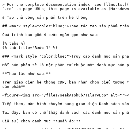
> For the complete documentation index, see [llms.txt](
`.md` to page URLs; this page is available as [Markdown
# Tạo thủ công sản phẩm trên hệ thống

## <mark style="color:blue;">Thao tác tạo sản phẩm trên
Quá trình bao gồm 4 bước ngắn gọn như sau:

{% tabs %}

{% tab title="Bước 1" %}

### <mark style="color:blue;">Truy cập danh mục sản phẩ
Mỗi sản phẩm sẽ là một phần tử thuộc một danh mục sản p
**Thao tác như sau:**

Trên giao diện hệ thống CDP, bạn nhấn chọn biểu tượng *
sản phẩm**

<figure><img src="/files/seakAsohCb7TIlaryEb6" alt=""><
Tiếp theo, màn hình chuyển sang giao diện Danh sách sản
Tại đây, bạn có thể thấy danh sách các danh mục sản phẩ
Giả sử, chọn danh mục **Quần áo:**
