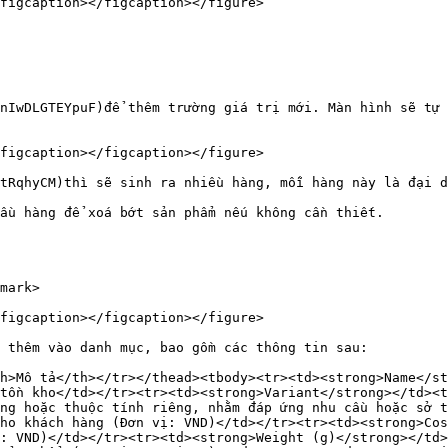
figcaption></figcaption></figure>

nIwDLGTEYpuF)để thêm trường giá trị mới. Màn hình sẽ tự 
figcaption></figcaption></figure>

tRqhyCM)thì sẽ sinh ra nhiều hàng, mỗi hàng này là đại d
ầu hàng để xoá bớt sản phẩm nếu không cần thiết.

mark>

figcaption></figcaption></figure>

 thêm vào danh mục, bao gồm các thông tin sau:

h>Mô tả</th></tr></thead><tbody><tr><td><strong>Name</st
tồn kho</td></tr><tr><td><strong>Variant</strong></td><t
ng hoặc thuộc tính riêng, nhằm đáp ứng nhu cầu hoặc sở t
ho khách hàng (Đơn vị: VND)</td></tr><tr><td><strong>Cos
: VND)</td></tr><tr><td><strong>Weight (g)</strong></td>