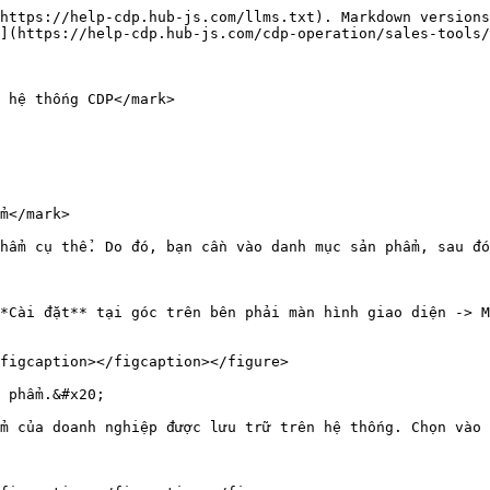
https://help-cdp.hub-js.com/llms.txt). Markdown versions
](https://help-cdp.hub-js.com/cdp-operation/sales-tools/
 hệ thống CDP</mark>

m</mark>

hẩm cụ thể. Do đó, bạn cần vào danh mục sản phẩm, sau đó
*Cài đặt** tại góc trên bên phải màn hình giao diện -> M
figcaption></figcaption></figure>

 phẩm.&#x20;

m của doanh nghiệp được lưu trữ trên hệ thống. Chọn vào 