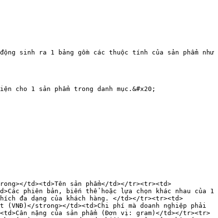
động sinh ra 1 bảng gồm các thuộc tính của sản phẩm như 
iện cho 1 sản phẩm trong danh mục.&#x20;

rong></td><td>Tên sản phẩm</td></tr><tr><td>
d>Các phiên bản, biến thể hoặc lựa chọn khác nhau của 1 
hích đa dạng của khách hàng. </td></tr><tr><td>
t (VNĐ)</strong></td><td>Chi phí mà doanh nghiệp phải 
<td>Cân nặng của sản phẩm (Đơn vị: gram)</td></tr><tr>