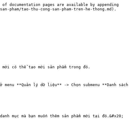
 of documentation pages are available by appending 
san-pham/tao-thu-cong-san-pham-tren-he-thong.md).

 mới có thể tạo mới sản phẩm trong đó.

ở menu **Quản lý dữ liệu** -> Chọn submenu **Danh sách 
danh mục mà bạn muốn thêm sản phẩm mới tại đó.&#x20;
