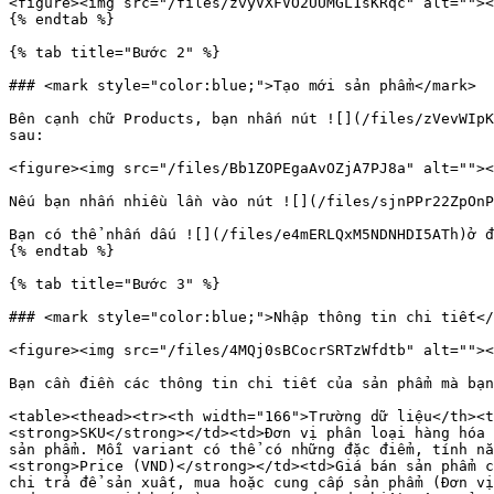
<figure><img src="/files/zvyVXFVO2UUMGL1sKRqc" alt=""><
{% endtab %}

{% tab title="Bước 2" %}

### <mark style="color:blue;">Tạo mới sản phẩm</mark>

Bên cạnh chữ Products, bạn nhấn nút ![](/files/zVevWIpK
sau:

<figure><img src="/files/Bb1ZOPEgaAvOZjA7PJ8a" alt=""><
Nếu bạn nhấn nhiều lần vào nút ![](/files/sjnPPr22ZpOnP
Bạn có thể nhấn dấu ![](/files/e4mERLQxM5NDNHDI5ATh)ở đ
{% endtab %}

{% tab title="Bước 3" %}

### <mark style="color:blue;">Nhập thông tin chi tiết</
<figure><img src="/files/4MQj0sBCocrSRTzWfdtb" alt=""><
Bạn cần điền các thông tin chi tiết của sản phẩm mà bạn
<table><thead><tr><th width="166">Trường dữ liệu</th><t
<strong>SKU</strong></td><td>Đơn vị phân loại hàng hóa 
sản phẩm. Mỗi variant có thể có những đặc điểm, tính nă
<strong>Price (VND)</strong></td><td>Giá bán sản phẩm c
chi trả để sản xuất, mua hoặc cung cấp sản phẩm (Đơn vị