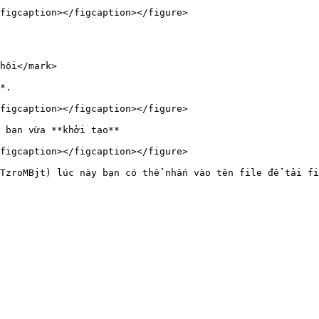
figcaption></figcaption></figure>

hội</mark>

*.

figcaption></figcaption></figure>

 bạn vừa **khởi tạo**

figcaption></figcaption></figure>

TzroMBjt) lúc này bạn có thể nhấn vào tên file để tải fi