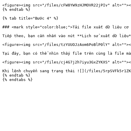
<figure><img src="/files/cFW8YW9zHJMOVR22jPIv" alt=""><
{% endtab %}

{% tab title="Bước 4" %}

### <mark style="color:blue;">Tải file xuất dữ liệu cơ 
Tiếp theo, bạn cần nhấn vào nút **Lịch sử xuất dữ liệu*
<figure><img src="/files/tzYUUOJzAom6PoBlP0lY" alt=""><
Tại đây, bạn có thể nhìn thấy file trên cùng là file mà
<figure><img src="/files/cj4G7j2h7iyu3GxZYKXS" alt=""><
Khi lệnh chuyển sang trạng thái ![](/files/5rpSVFk5r1ZK
{% endtab %}
