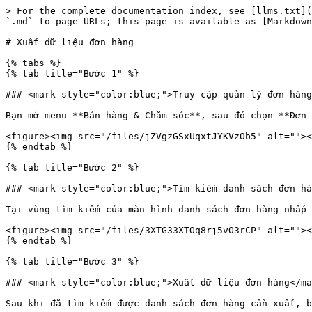
> For the complete documentation index, see [llms.txt](
`.md` to page URLs; this page is available as [Markdown
# Xuất dữ liệu đơn hàng

{% tabs %}

{% tab title="Bước 1" %}

### <mark style="color:blue;">Truy cập quản lý đơn hàng
Bạn mở menu **Bán hàng & Chăm sóc**, sau đó chọn **Đơn 
<figure><img src="/files/jZVgzGSxUqxtJYKVzOb5" alt=""><
{% endtab %}

{% tab title="Bước 2" %}

### <mark style="color:blue;">Tìm kiếm danh sách đơn hà
Tại vùng tìm kiếm của màn hình danh sách đơn hàng nhấp 
<figure><img src="/files/3XTG33XTOq8rj5vO3rCP" alt=""><
{% endtab %}

{% tab title="Bước 3" %}

### <mark style="color:blue;">Xuất dữ liệu đơn hàng</ma
Sau khi đã tìm kiếm được danh sách đơn hàng cần xuất, b