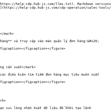
https://help-cdp.hub-js.com/llms.txt). Markdown versions
](https://help-cdp.hub-js.com/cdp-operation/sales-tools/
</mark>

hàng** và truy cập vào màn quản lý đơn hàng:&#x20;

figcaption></figcaption></figure>

ng cần xuất</mark>

các điều kiện tìm tiếm đơn hàng mục tiêu muốn xuất

figcaption></figcaption></figure>

rk>

ạn vui lòng nhấn Xuất dữ liệu để khởi tạo lệnh
