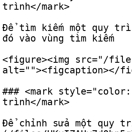
trình</mark>

Để tìm kiếm một quy trì
đó vào vùng tìm kiếm

<figure><img src="/file
alt=""><figcaption></fi
### <mark style="color:
trình</mark>

Để chỉnh sửa một quy tr