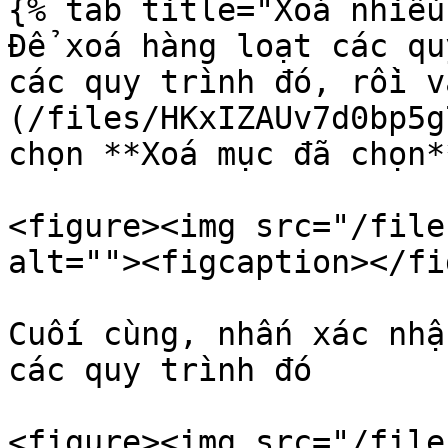
{% tab title="Xoá nhiều
Để xoá hàng loạt các qu
các quy trình đó, rồi v
(/files/HKxIZAUv7d0bp5g
chọn **Xoá mục đã chọn**
<figure><img src="/file
alt=""><figcaption></fi
Cuối cùng, nhấn xác nhậ
các quy trình đó

<figure><img src="/file