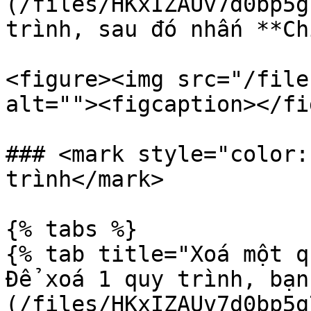
(/files/HKxIZAUv7d0bp5g
trình, sau đó nhấn **Ch
<figure><img src="/file
alt=""><figcaption></fi
### <mark style="color:
trình</mark>

{% tabs %}

{% tab title="Xoá một q
Để xoá 1 quy trình, bạn
(/files/HKxIZAUv7d0bp5g