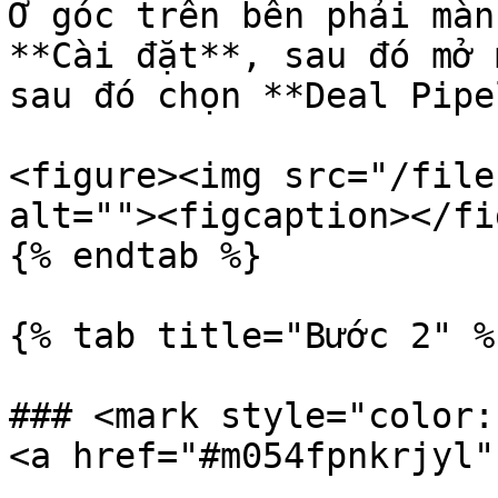
Ở góc trên bên phải màn
**Cài đặt**, sau đó mở 
sau đó chọn **Deal Pipe
<figure><img src="/file
alt=""><figcaption></fi
{% endtab %}

{% tab title="Bước 2" %}
### <mark style="color:
<a href="#m054fpnkrjyl"