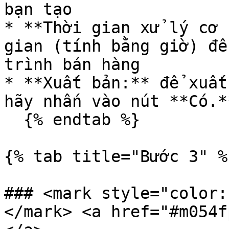
bạn tạo

* **Thời gian xử lý cơ 
gian (tính bằng giờ) để
trình bán hàng

* **Xuất bản:** để xuất
hãy nhấn vào nút **Có.*
  {% endtab %}

{% tab title="Bước 3" %}
### <mark style="color:
</mark> <a href="#m054f