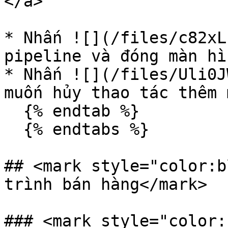
</a>

* Nhấn ![](/files/c82xL
pipeline và đóng màn hì
* Nhấn ![](/files/Uli0J
muốn hủy thao tác thêm m
  {% endtab %}

  {% endtabs %}

## <mark style="color:b
trình bán hàng</mark>

### <mark style="color: