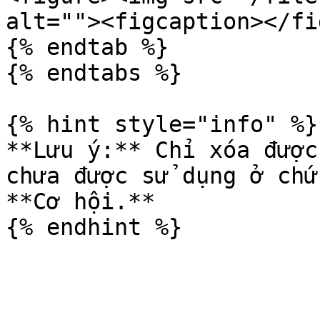
alt=""><figcaption></fi
{% endtab %}

{% endtabs %}

{% hint style="info" %}

**Lưu ý:** Chỉ xóa được
chưa được sử dụng ở chứ
**Cơ hội.**
