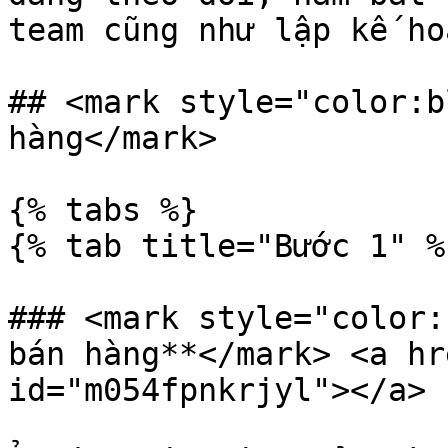
team cũng như lập kế ho
## <mark style="color:b
hàng</mark>

{% tabs %}

{% tab title="Bước 1" %}
### <mark style="color:
bán hàng**</mark> <a hr
id="m054fpnkrjyl"></a>
