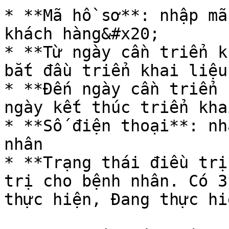
* **Mã hồ sơ**: nhập mã
khách hàng&#x20;

* **Từ ngày cần triển k
bắt đầu triển khai liệu
* **Đến ngày cần triển 
ngày kết thúc triển kha
* **Số điện thoại**: nh
nhân

* **Trạng thái điều trị
trị cho bệnh nhân. Có 3
thực hiện, Đang thực hi