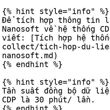
{% hint style="info" %}

Để tích hợp thông tin l
Nanosoft về hệ thống CD
viết: [Tích hợp hệ thốn
collect/tich-hop-du-lie
nanosoft.md)

{% endhint %}

{% hint style="info" %}

Tần suất đồng bộ dữ liệ
CDP là 30 phút/ lần.

{% endhint %}
