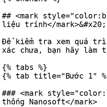
## <mark style="color:b
liệu trính</mark>&#x20;

Để kiểm tra xem quá trì
xác chưa, bạn hãy làm t
{% tabs %}

{% tab title="Bước 1" %}
### <mark style="color:
thống Nanosoft</mark>
