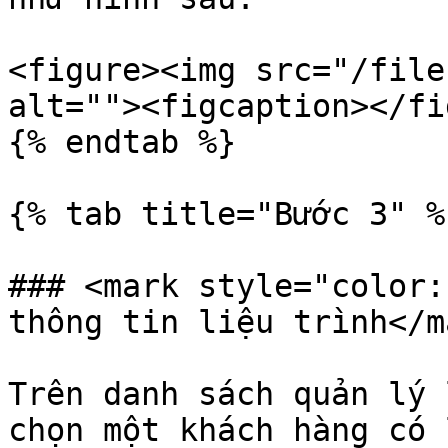
<figure><img src="/file
alt=""><figcaption></fi
{% endtab %}

{% tab title="Bước 3" %}
### <mark style="color:
thông tin liệu trình</ma
Trên danh sách quản lý 
chọn một khách hàng có 