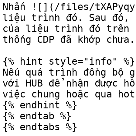
Nhấn ![](/files/tXAPyqy
liệu trình đó. Sau đó, 
của liệu trình đó trên 
thống CDP đã khớp chưa.

{% hint style="info" %}

Nếu quá trình đồng bộ g
với HUB để nhận được hỗ
việc chung hoặc qua hot
{% endhint %}

{% endtab %}
