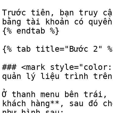
Trước tiên, bạn truy cậ
bằng tài khoản có quyền
{% endtab %}

{% tab title="Bước 2" %}
### <mark style="color:
quản lý liệu trình trên
Ở thanh menu bên trái, 
khách hàng**, sau đó ch
như hình sau:
