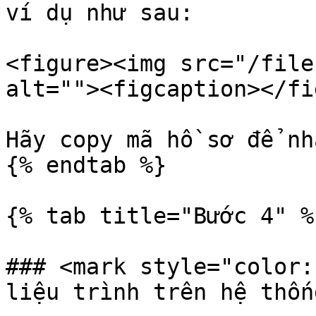
ví dụ như sau:

<figure><img src="/file
alt=""><figcaption></fi
Hãy copy mã hồ sơ để nh
{% endtab %}

{% tab title="Bước 4" %}
### <mark style="color:
liệu trình trên hệ thốn